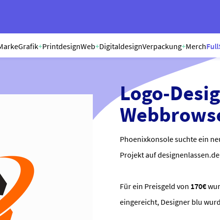
Marke
Grafik
+
Printdesign
Web
+
Digitaldesign
Verpackung
+
Merch
Full
Logo-Desig
Webbrows
Phoenixkonsole suchte ein ne
Projekt auf designenlassen.de 
Für ein Preisgeld von
170€
wu
eingereicht, Designer blu wur