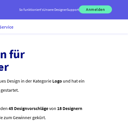
Anmelden
So funktioniert's
Unsere Designer
Support
Service
n für
er
ues Design in der Kategorie
Logo
und hat ein
gestartet.
rden
45 Designvorschläge
von
18 Designern
de zum Gewinner gekürt.