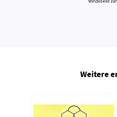
Windeseile zah
Weitere e