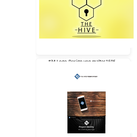
#34 Logo-Design von
maltes1505