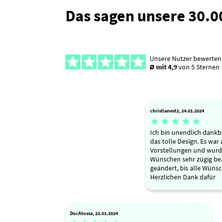
Das sagen unsere 30.
Unsere Nutzer bewerten
Ø mit 4,9
von 5 Sternen
christianest2, 24.01.2024





Ich bin unendlich dankba
das tolle Design. Es war
Vorstellungen und wur
Wünschen sehr zügig be
geändert, bis alle Wünsc
Herzlichen Dank dafür
DocAtossa, 22.01.2024