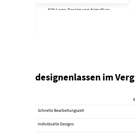
#29 Logo-Design von
bimalkan
designenlassen im Verg
#28 Logo-Design von
bimalkan
Schnelle Bearbeitungszeit
Individuelle Designs