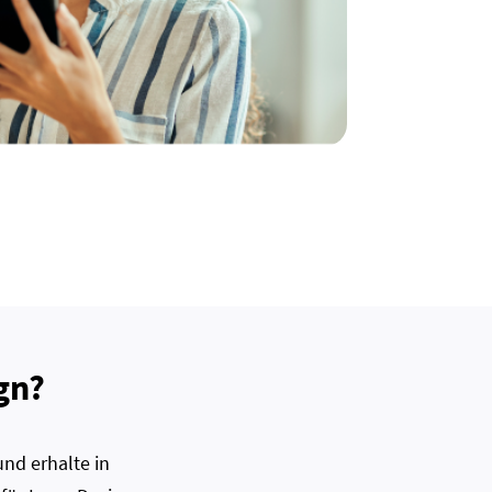
gn?
nd erhalte in