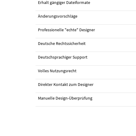
Erhalt gängiger Dateiformate
Änderungsvorschläge
Professionelle "echte" Designer
Deutsche Rechtssicherheit
#27 Logo-Design von
tospi
Deutschsprachiger Support
Volles Nutzungsrecht
Direkter Kontakt zum Designer
Manuelle Design-Überprüfung
#26 Logo-Design von
Zlajks