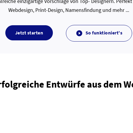
lreiche einzigartige Vorschläge von Top- Designern. Perfekt
Webdesign, Print-Design, Namensfindung und mehr ...
Jetzt starten
So funktioniert's

rfolgreiche Entwürfe aus dem 