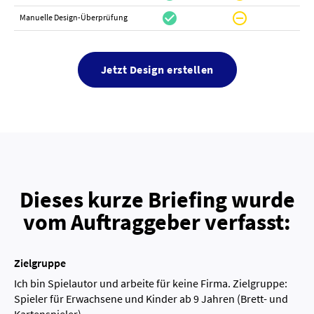
check_circle
do_not_disturb_on
canc
Manuelle Design-Überprüfung
Jetzt Design erstellen
Dieses kurze Briefing wurde
vom Auftraggeber verfasst:
Zielgruppe
Ich bin Spielautor und arbeite für keine Firma. Zielgruppe:
Spieler für Erwachsene und Kinder ab 9 Jahren (Brett- und