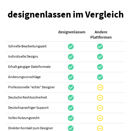
designenlassen im Vergleich
designenlassen
Andere
K
Plattformen
check_circle
check_circle
check_cir
Schnelle Bearbeitungszeit
check_circle
check_circle
do_not_distur
Individuelle Designs
check_circle
check_circle
canc
Erhalt gängiger Dateiformate
check_circle
check_circle
canc
Änderungsvorschläge
check_circle
do_not_disturb_on
canc
Professionelle "echte" Designer
check_circle
do_not_disturb_on
canc
Deutsche Rechtssicherheit
check_circle
do_not_disturb_on
canc
Deutschsprachiger Support
check_circle
do_not_disturb_on
do_not_distur
Volles Nutzungsrecht
check_circle
do_not_disturb_on
canc
Direkter Kontakt zum Designer