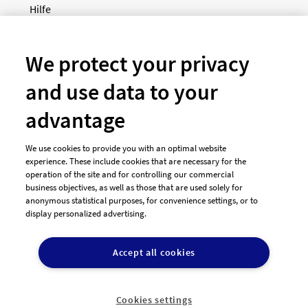
Hilfe
Newsletter
So funktioniert's
We protect your privacy
and use data to your
Unsere Zahlungsarten
advantage
We use cookies to provide you with an optimal website
experience. These include cookies that are necessary for the
operation of the site and for controlling our commercial
business objectives, as well as those that are used solely for
anonymous statistical purposes, for convenience settings, or to
display personalized advertising.
© 2026 designenlassen.de
AGB Auftraggeber
Accept all cookies
AGB Dienstleister
Datenschutz
Impressum
Vergütungsregeln
Cookie-Einstellungen

DE
Cookies settings