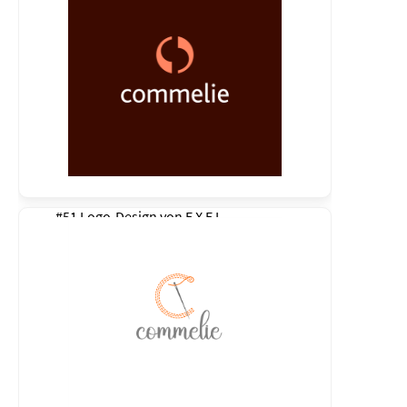
#51 Logo-Design von
E X E L