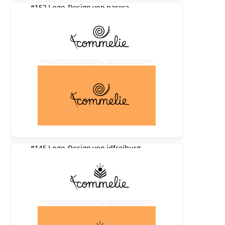
#152 Logo-Design von
parera
#145 Logo-Design von
idfreiburg