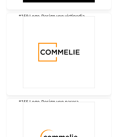
#159 Logo-Design von
victipedia
#155 Logo-Design von
parera