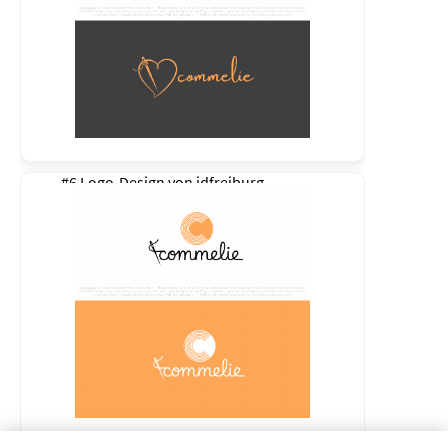
#6 Logo-Design von
idfreiburg