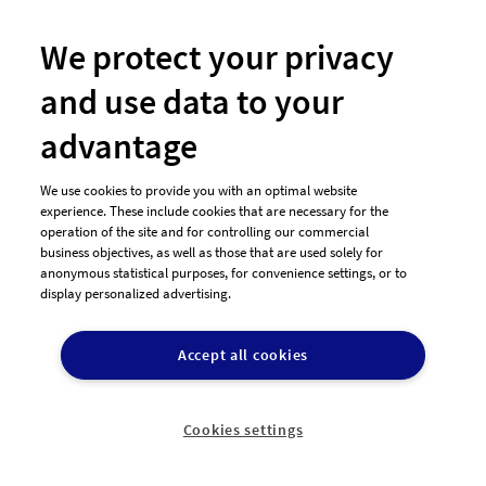
#11 Logo-Design von
idfreiburg
We protect your privacy
and use data to your
advantage
We use cookies to provide you with an optimal website
experience. These include cookies that are necessary for the
operation of the site and for controlling our commercial
business objectives, as well as those that are used solely for
anonymous statistical purposes, for convenience settings, or to
display personalized advertising.
#57 Logo-Design von
Vuu
Accept all cookies
designenlassen im Vergleich
Cookies settings