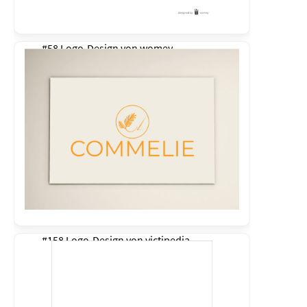
#58 Logo-Design von
womey
#158 Logo-Design von
victipedia