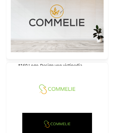
#160 Logo-Design von
victipedia