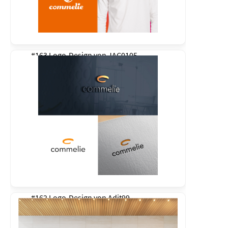
#163 Logo-Design von
JAC0105
#162 Logo-Design von
Adit99