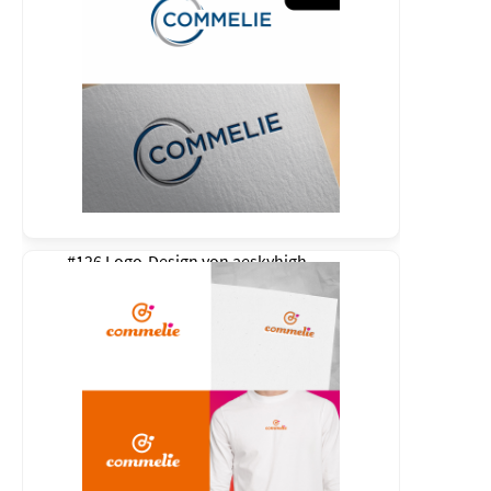
#126 Logo-Design von
aeskyhigh