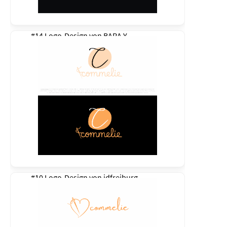
#14 Logo-Design von
BARA Y
#10 Logo-Design von
idfreiburg