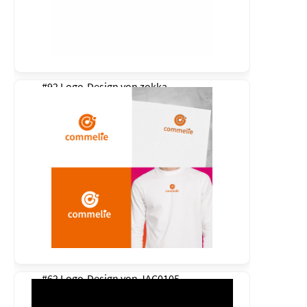
#92 Logo-Design von
zokka
#62 Logo-Design von
JAC0105