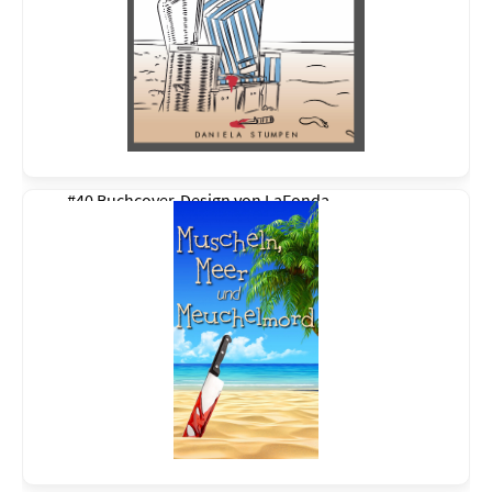
#40 Buchcover-Design von
LaFonda