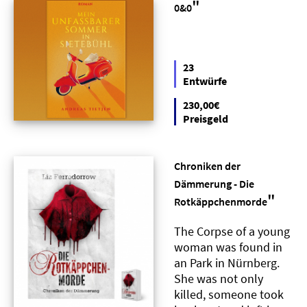
"
0&0
23
Entwürfe
230,00€
Preisgeld
Chroniken der
Dämmerung - Die
"
Rotkäppchenmorde
The Corpse of a young
woman was found in
an Park in Nürnberg.
She was not only
killed, someone took