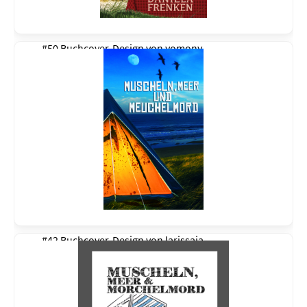
#50 Buchcover-Design von
yomony
#42 Buchcover-Design von
larissaja