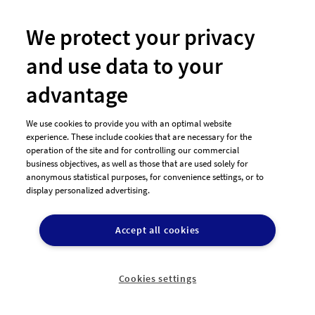
Hilfe & Häufige Fragen

We protect your privacy
Agenturen & Großkunden

and use data to your
advantage
We use cookies to provide you with an optimal website
experience. These include cookies that are necessary for the
operation of the site and for controlling our commercial
business objectives, as well as those that are used solely for
Weitere Angebote
anonymous statistical purposes, for convenience settings, or to
display personalized advertising.
Logo-Wettbewerb
Accept all cookies
Logo-Beispiele
Flyer-Beispiele
Visitenkarten-Beispiele
Cookies settings
Agentur-Account