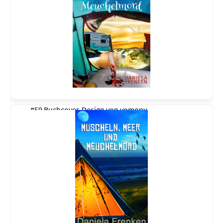
#59 Buchcover-Design von
yomony