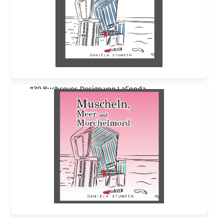
#39 Buchcover-Design von
LaFonda