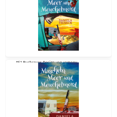
#51 Buchcover-Design von
yomony