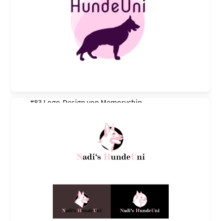
#83 Logo-Design von
Memorychip