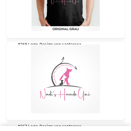
#268 Logo-Design von
santacrea
#267 Logo-Design von
santacrea