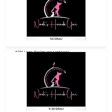
#286 Logo-Design von
santacrea