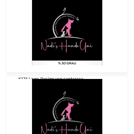
#276 Logo-Design von
santacrea