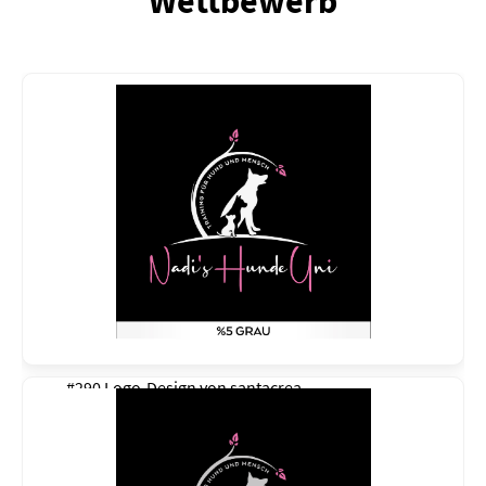
Wettbewerb
#290 Logo-Design von
santacrea