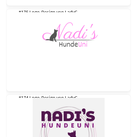
#175 Logo-Design von
LadyC
#174 Logo-Design von
LadyC