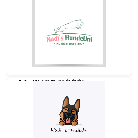
#242 Logo-Design von
davincho