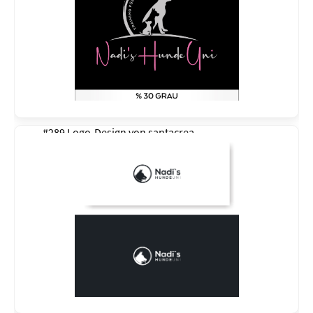
#289 Logo-Design von
santacrea