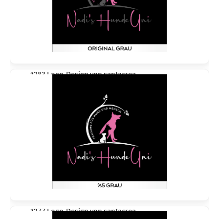
#283 Logo-Design von
santacrea
#277 Logo-Design von
santacrea