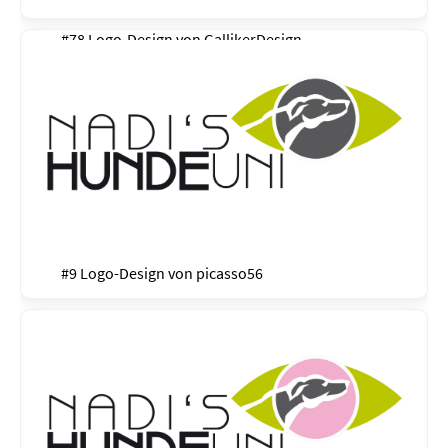
#78 Logo-Design von
GallikerDesign
#9 Logo-Design von
picasso56