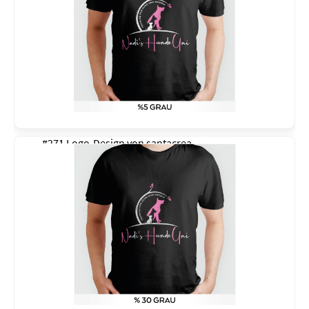
#271 Logo-Design von
santacrea