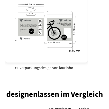
#1 Verpackungsdesign von
laurinho
designenlassen im Vergleich
designenlassen
Andere
K