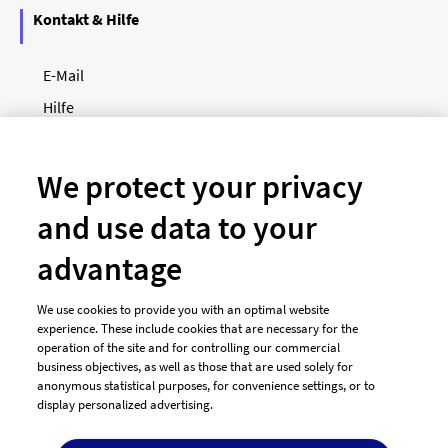
Kontakt & Hilfe
E-Mail
Hilfe
Newsletter
So funktioniert's
We protect your privacy
and use data to your
Unsere Zahlungsarten
advantage
We use cookies to provide you with an optimal website
experience. These include cookies that are necessary for the
operation of the site and for controlling our commercial
business objectives, as well as those that are used solely for
anonymous statistical purposes, for convenience settings, or to
display personalized advertising.
© 2026 designenlassen.de
AGB Auftraggeber