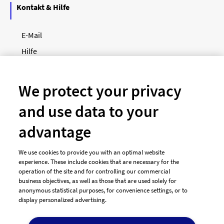
Kontakt & Hilfe
E-Mail
Hilfe
Newsletter
So funktioniert's
We protect your privacy
and use data to your
Unsere Zahlungsarten
advantage
We use cookies to provide you with an optimal website
experience. These include cookies that are necessary for the
operation of the site and for controlling our commercial
business objectives, as well as those that are used solely for
anonymous statistical purposes, for convenience settings, or to
display personalized advertising.
© 2026 designenlassen.de
AGB Auftraggeber