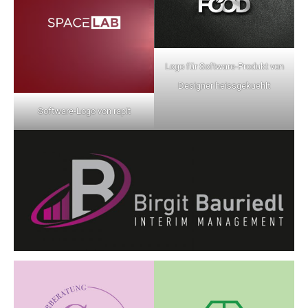
Logo für Software-Produkt von
Designer heissgekuehlt
Software-Logo von rapit