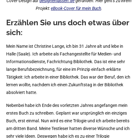
Cover-Design auf
designenlassen.de
gefunden. Hier geht’s zu ihrem
Projekt:
eBook-Cover für mein Buch
.
Erzählen Sie uns doch etwas über
sich:
Mein Name ist Christine Lange, ich bin 31 Jahre alt und lebe in
Halle (Saale). Ich arbeite als Fachangestellte für Medien- und
Informationsdienste, Fachrichtung Bibliothek. Das ist eine sehr
lange Berufsbezeichnung, für eine im Prinzip einfach erklärte
Tätigkeit: Ich arbeite in einer Bibliothek. Das war der Beruf, den ich
lernen wollte, nachdem ich einen Zukunftstag in der Bibliothek
absolviert hatte.
Nebenbei habe ich Ende des vorletzten Jahres angefangen mein
erstes Buch zu schreiben. Geplant war ursprünglich ein einziges
Buch, erst einmal. Nun wird es eine Trilogie und ich arbeite bereits
am dritten Band. Meine Testleser hatten diverse Wünsche und ich
sehr viele Ideen. Deswegen habe ich es zu einer Trilogie