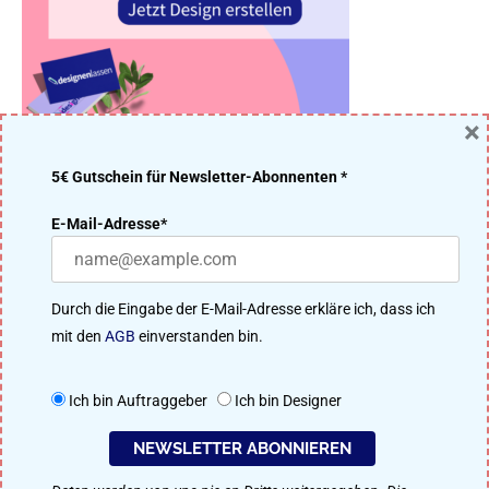
×
5€ Gutschein für Newsletter-Abonnenten *
DER DESIGNENLASSEN.DE BLOG – DESIGN MACHT IDEEN
E-Mail-Adresse*
ERFOLGREICH
Viele Designer aus unserer 91.200 Mitglieder starken Community
Durch die Eingabe der E-Mail-Adresse erkläre ich, dass ich
treten im kreativen Wettbewerb um das beste Ergebnis an. Perfekt
mit den
AGB
einverstanden bin.
für Logo-Design, Webdesign, Flyer, Plakat-Design, Namensfindung
uvm.
Ich bin Auftraggeber
Ich bin Designer
So funktioniert designenlassen.de
NEWSLETTER ABONNIEREN