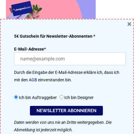
×
5€ Gutschein für Newsletter-Abonnenten *
DER DESIGNENLASSEN.DE BLOG – DESIGN MACHT IDEEN
E-Mail-Adresse*
ERFOLGREICH
Viele Designer aus unserer 91.200 Mitglieder starken Community
Durch die Eingabe der E-Mail-Adresse erkläre ich, dass ich
treten im kreativen Wettbewerb um das beste Ergebnis an. Perfekt
mit den
AGB
einverstanden bin.
für Logo-Design, Webdesign, Flyer, Plakat-Design, Namensfindung
uvm.
Ich bin Auftraggeber
Ich bin Designer
So funktioniert designenlassen.de
NEWSLETTER ABONNIEREN
Daten werden von uns nie an Dritte weitergegeben. Die
Als Designer mitmachen
Abmeldung ist jederzeit möglich.