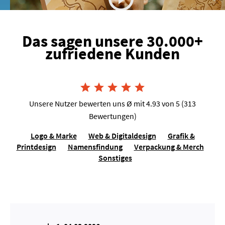
Das sagen unsere 30.000+
zufriedene Kunden
Joshua van Dijk, Tausendkraut





Unsere Nutzer bewerten uns Ø mit 4.93 von 5 (313
Bewertungen)
Logo & Marke
Web & Digitaldesign
Grafik &
Printdesign
Namensfindung
Verpackung & Merch
Sonstiges
Lilo Molina, Sängerin für Events