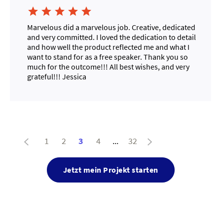





Marvelous did a marvelous job. Creative, dedicated
and very committed. I loved the dedication to detail
and how well the product reflected me and what I
want to stand for as a free speaker. Thank you so
much for the outcome!!! All best wishes, and very
grateful!!! Jessica
1
2
3
4
...
32
Jetzt mein Projekt starten