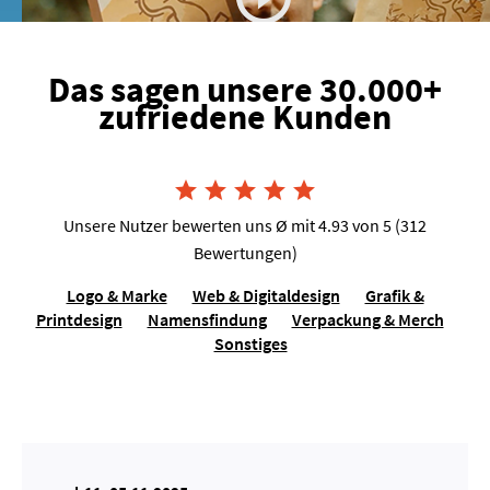
Das sagen unsere 30.000+
zufriedene Kunden
Joshua van Dijk, Tausendkraut





Unsere Nutzer bewerten uns Ø mit 4.93 von 5 (312
Bewertungen)
Logo & Marke
Web & Digitaldesign
Grafik &
Printdesign
Namensfindung
Verpackung & Merch
Sonstiges
Lilo Molina, Sängerin für Events