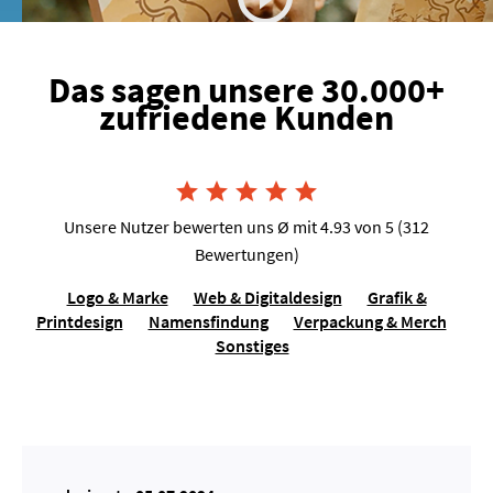
Das sagen unsere 30.000+
zufriedene Kunden
Joshua van Dijk, Tausendkraut





Unsere Nutzer bewerten uns Ø mit 4.93 von 5 (312
Bewertungen)
Logo & Marke
Web & Digitaldesign
Grafik &
Printdesign
Namensfindung
Verpackung & Merch
Sonstiges
Lilo Molina, Sängerin für Events