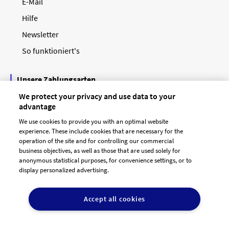
E-Mail
Hilfe
Newsletter
So funktioniert's
Unsere Zahlungsarten
We protect your privacy and use data to your
advantage
We use cookies to provide you with an optimal website
experience. These include cookies that are necessary for the
operation of the site and for controlling our commercial
business objectives, as well as those that are used solely for
anonymous statistical purposes, for convenience settings, or to
display personalized advertising.
© 2026 designenlassen.de
AGB Auftraggeber
Accept all cookies
AGB Dienstleister
Datenschutz
Impressum
Vergütungsregeln
Cookie-Einstellungen