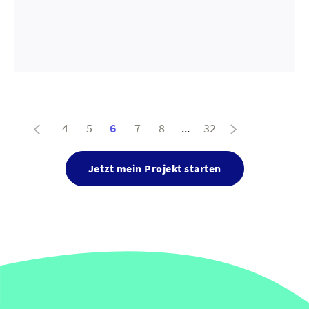
4
5
6
7
8
...
32
Jetzt mein Projekt starten