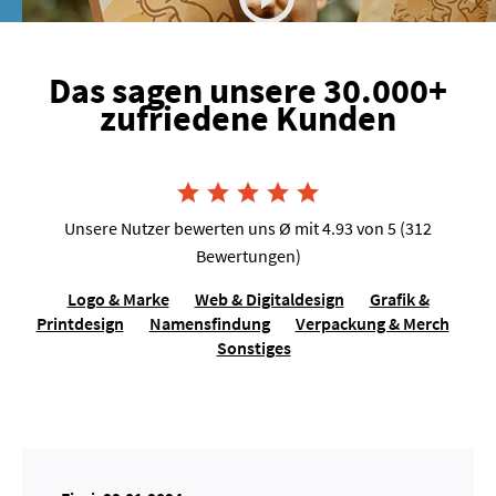
Das sagen unsere 30.000+
zufriedene Kunden
Joshua van Dijk, Tausendkraut





Unsere Nutzer bewerten uns Ø mit 4.93 von 5 (312
Bewertungen)
Logo & Marke
Web & Digitaldesign
Grafik &
Printdesign
Namensfindung
Verpackung & Merch
Sonstiges
Lilo Molina, Sängerin für Events