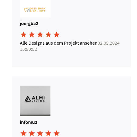
joergba2





Alle Designs aus dem Projekt ansehen
02.05.2024
15:50:52
infomu3




