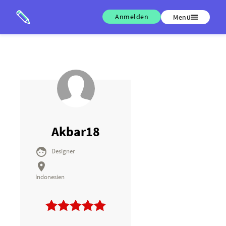
Anmelden
Menü
Akbar18

Designer

Indonesien