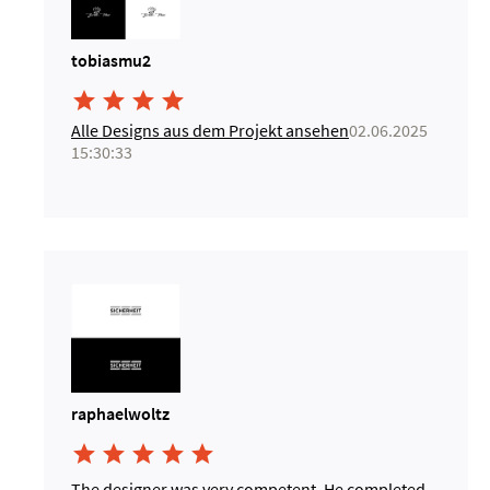
tobiasmu2




Alle Designs aus dem Projekt ansehen
02.06.2025
15:30:33
raphaelwoltz





The designer was very competent. He completed