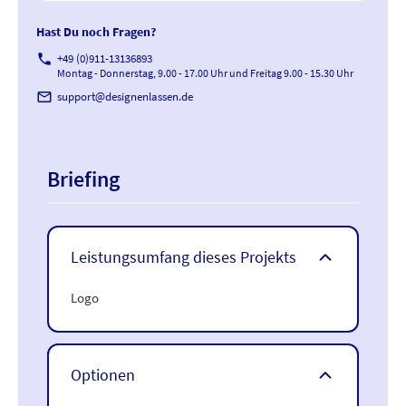
Hast Du noch Fragen?
phone
+49 (0)911-13136893
Montag - Donnerstag, 9.00 - 17.00 Uhr und Freitag 9.00 - 15.30 Uhr
mail_outline
support@designenlassen.de
Briefing
Leistungsumfang dieses Projekts
Logo
Optionen