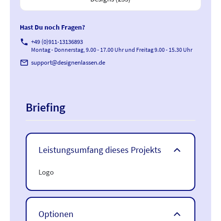
Hast Du noch Fragen?
phone
+49 (0)911-13136893
Montag - Donnerstag, 9.00 - 17.00 Uhr und Freitag 9.00 - 15.30 Uhr
mail_outline
support@designenlassen.de
Briefing
Leistungsumfang dieses Projekts
Logo
Optionen