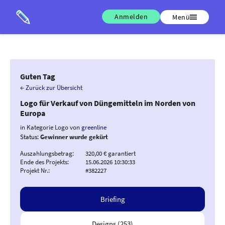
Anmelden
Menü
Guten Tag
← Zurück zur Übersicht
Logo für Verkauf von Düngemitteln im Norden von
Europa
in Kategorie Logo von
greenline
Status:
Gewinner wurde gekürt
Auszahlungsbetrag:
320,00 € garantiert
Ende des Projekts:
15.06.2026 10:30:33
Projekt Nr.:
#382227
Briefing
Designs (253)