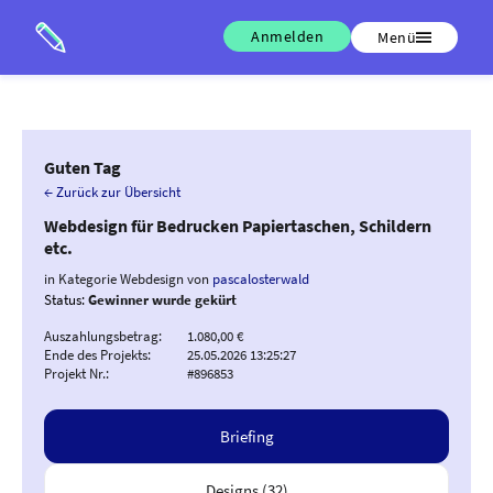
Anmelden
Menü
Guten Tag
← Zurück zur Übersicht
Webdesign für Bedrucken Papiertaschen, Schildern
etc.
in Kategorie Webdesign von
pascalosterwald
Status:
Gewinner wurde gekürt
Auszahlungsbetrag:
1.080,00 €
Ende des Projekts:
25.05.2026 13:25:27
Projekt Nr.:
#896853
Briefing
Designs (32)