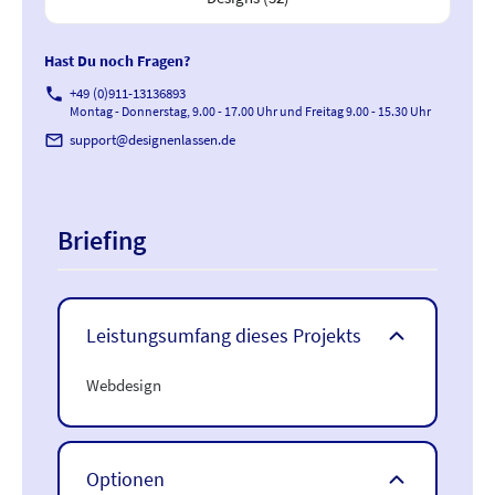
Hast Du noch Fragen?
phone
+49 (0)911-13136893
Montag - Donnerstag, 9.00 - 17.00 Uhr und Freitag 9.00 - 15.30 Uhr
mail_outline
support@designenlassen.de
Briefing
Leistungsumfang dieses Projekts
Webdesign
Optionen