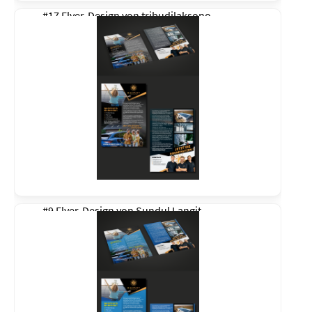
#17 Flyer-Design von
tribudilaksono
#9 Flyer-Design von
Sundul Langit