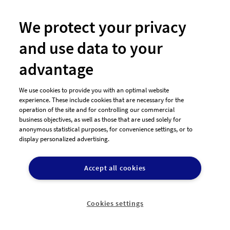
Hast Du noch Fragen?
We protect your privacy
Wir beraten Dich gerne telefonisch
and use data to your
advantage

+49 911-13136893
Montag - Donnerstag:
We use cookies to provide you with an optimal website
experience. These include cookies that are necessary for the
operation of the site and for controlling our commercial
Freitag:
business objectives, as well as those that are used solely for
anonymous statistical purposes, for convenience settings, or to
09:00-17:00 Uhr
display personalized advertising.
09:00-15:30 Uhr
Accept all cookies
Schreibe uns oder finde hier weitere Infos:
Cookies settings
E-Mail Kontakt
