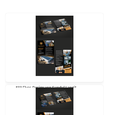
#33 Flyer-Design von
Sundul Langit