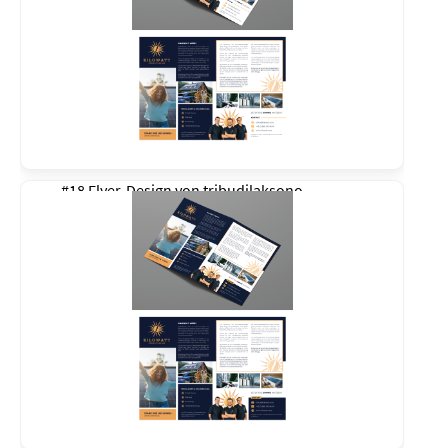
#18 Flyer-Design von
tribudilaksono