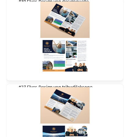
#30 Flyer-Design von
designquelle
#27 Flyer-Design von
tribudilaksono