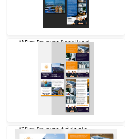
#8 Flyer-Design von
Sundul Langit
#7 Flyer-Design von
digitalmartin