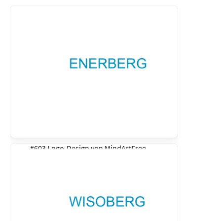
#603 Logo-Design von
MindArtFree