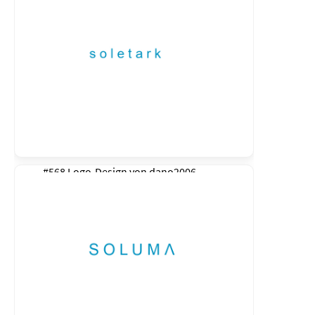
#568 Logo-Design von
dano2006