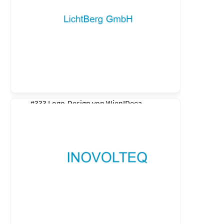
#333 Logo-Design von
WienIDeea