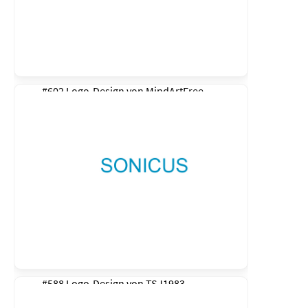
#602 Logo-Design von
MindArtFree
#588 Logo-Design von
TSJ1983