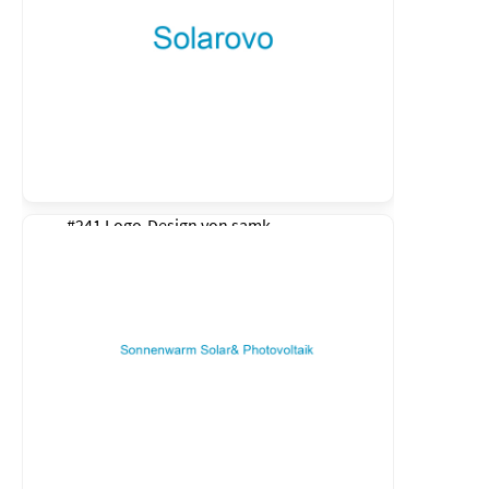
#241 Logo-Design von
samk