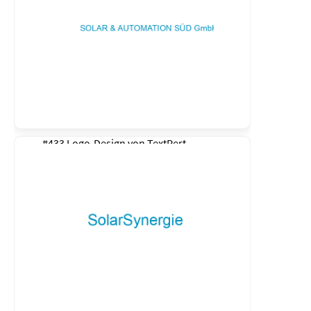
#433 Logo-Design von
TextPert