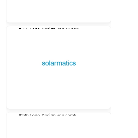
#216 Logo-Design von
AXIOM
#240 Logo-Design von
samk