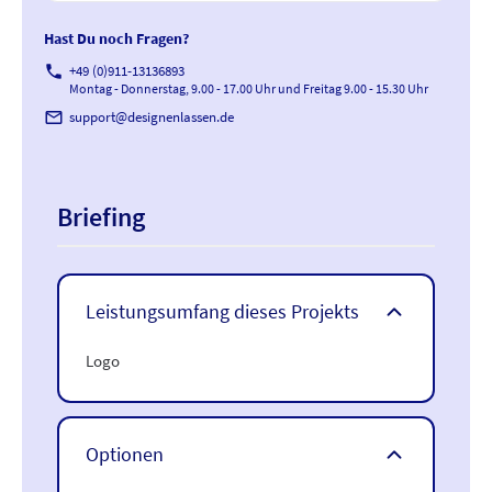
Hast Du noch Fragen?
phone
+49 (0)911-13136893
Montag - Donnerstag, 9.00 - 17.00 Uhr und Freitag 9.00 - 15.30 Uhr
mail_outline
support@designenlassen.de
Briefing
Leistungsumfang dieses Projekts
Logo
Optionen