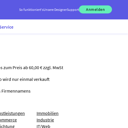
Anmelden
So funktioniert's
Unsere Designer
Support
Service
os zum Preis ab 60,00 € zzgl. MwSt
go wird nur einmal verkauft
nes Firmennamens
nstleistungen
Immobilien
ommerce
Industrie
richtung
IT/Web