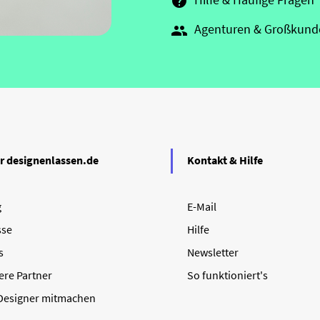

Agenturen & Großkund

r designenlassen.de
Kontakt & Hilfe
g
E-Mail
sse
Hilfe
s
Newsletter
ere Partner
So funktioniert's
 Designer mitmachen