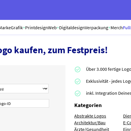
Marke
Grafik
+
Printdesign
Web
+
Digitaldesign
Verpackung
+
Merch
Full
ogo kaufen, zum Festpreis!
Über 3.000 fertige Log
Exklusivität - jedes Lo
inkl. Integration Dei
Kategorien
Abstrakte Logos
Die
Architektur/Bau
E-C
Ärzte/Gesundheit
Ein