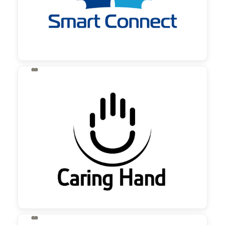

130,00 €
zzgl. MwSt
