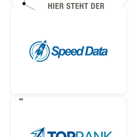

190,00 €
zzgl. MwSt

130,00 €
zzgl. MwSt