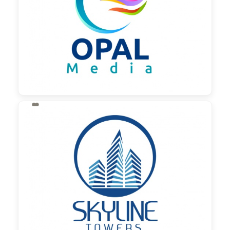

130,00 €
zzgl. MwSt