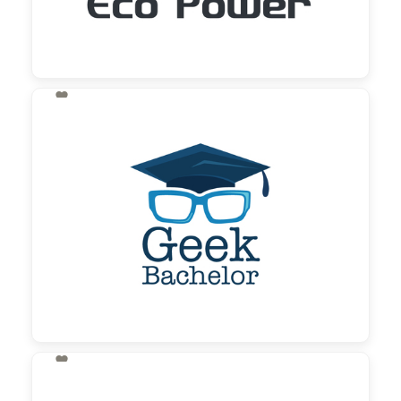

130,00 €
zzgl. MwSt

130,00 €
zzgl. MwSt