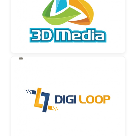

130,00 €
zzgl. MwSt