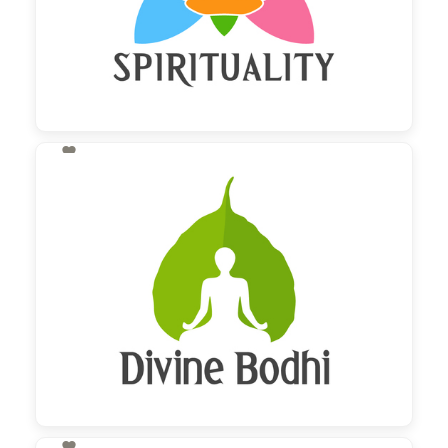

130,00 €
zzgl. MwSt
