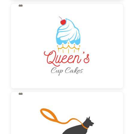

130,00 €
zzgl. MwSt

130,00 €
zzgl. MwSt