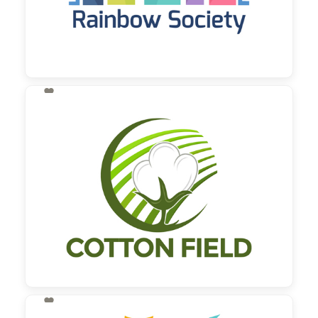

130,00 €
zzgl. MwSt
