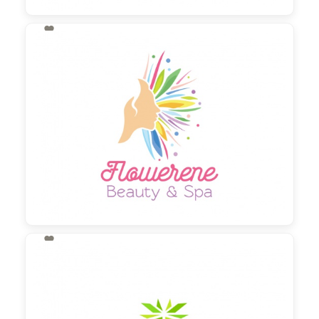

130,00 €
zzgl. MwSt

130,00 €
zzgl. MwSt