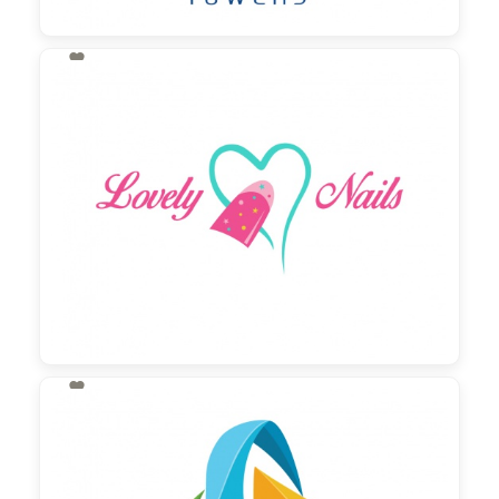

130,00 €
zzgl. MwSt

130,00 €
zzgl. MwSt