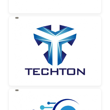

130,00 €
zzgl. MwSt

130,00 €
zzgl. MwSt