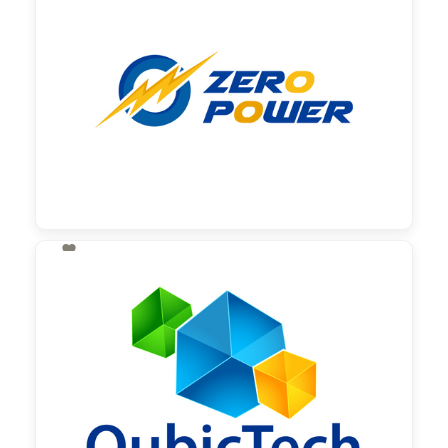

130,00 €
zzgl. MwSt