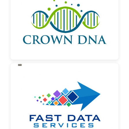

130,00 €
zzgl. MwSt