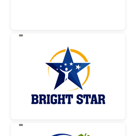

130,00 €
zzgl. MwSt

130,00 €
zzgl. MwSt