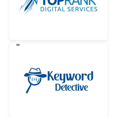

130,00 €
zzgl. MwSt