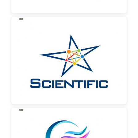

130,00 €
zzgl. MwSt

130,00 €
zzgl. MwSt