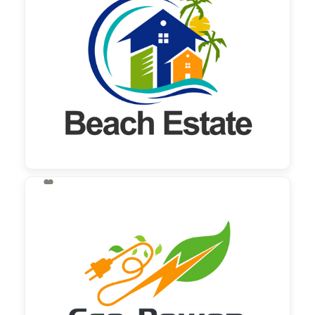

130,00 €
zzgl. MwSt