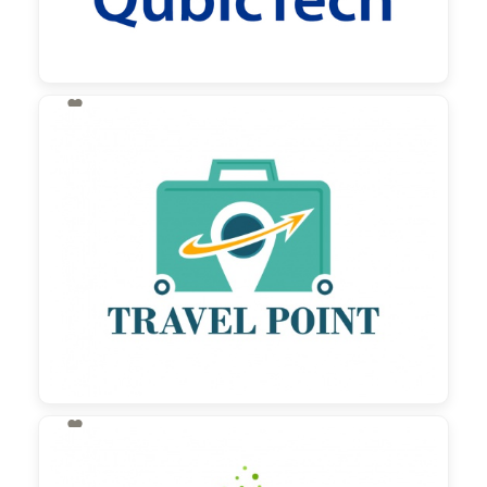

130,00 €
zzgl. MwSt

130,00 €
zzgl. MwSt