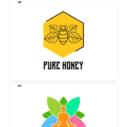

130,00 €
zzgl. MwSt

130,00 €
zzgl. MwSt