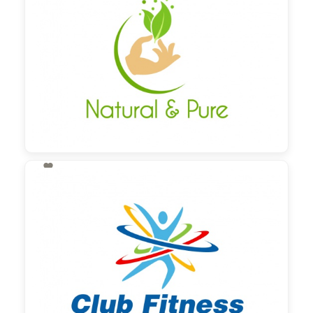

130,00 €
zzgl. MwSt