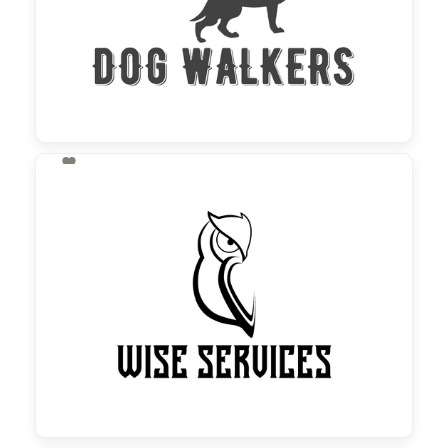

130,00 €
zzgl. MwSt