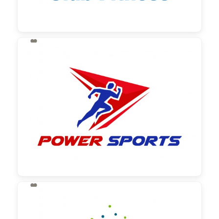

130,00 €
zzgl. MwSt

130,00 €
zzgl. MwSt