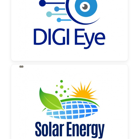

130,00 €
zzgl. MwSt