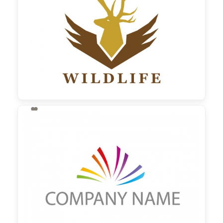

130,00 €
zzgl. MwSt