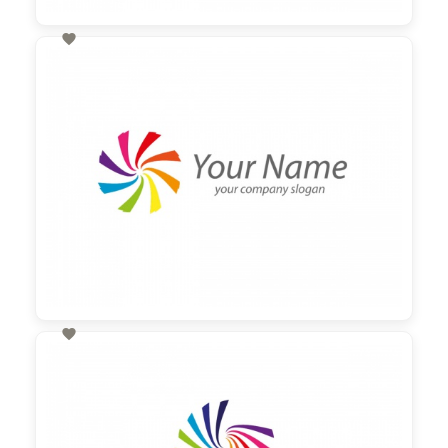

60,00 €
zzgl. MwSt

60,00 €
zzgl. MwSt