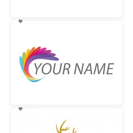

60,00 €
zzgl. MwSt

60,00 €
zzgl. MwSt