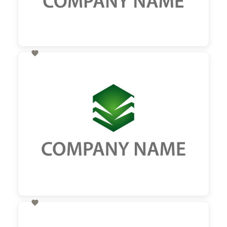

60,00 €
zzgl. MwSt

60,00 €
zzgl. MwSt