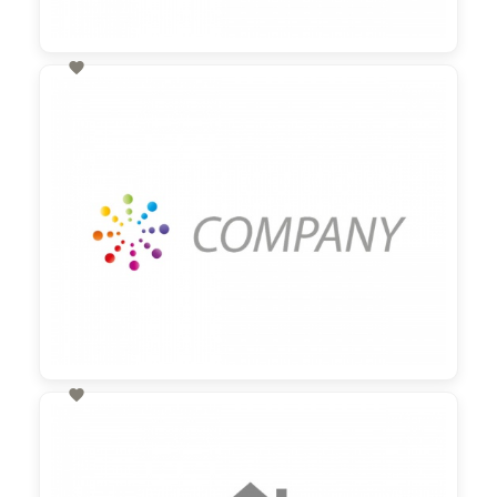

60,00 €
zzgl. MwSt

60,00 €
zzgl. MwSt