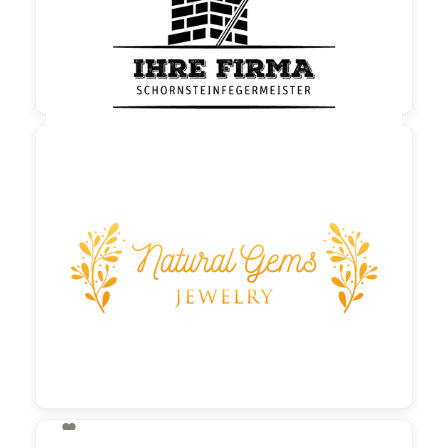

130,00 €
zzgl. MwSt
