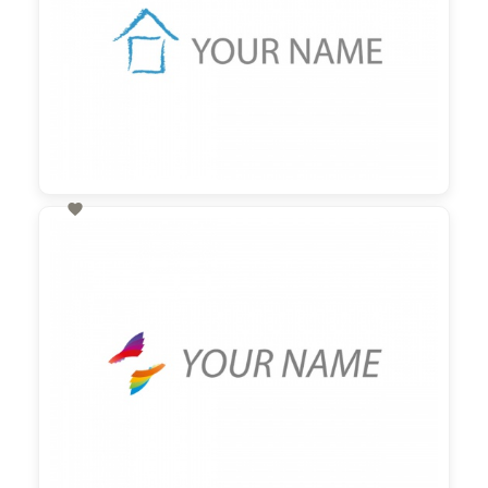

60,00 €
zzgl. MwSt