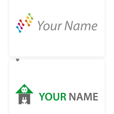

60,00 €
zzgl. MwSt