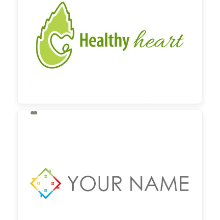

130,00 €
zzgl. MwSt