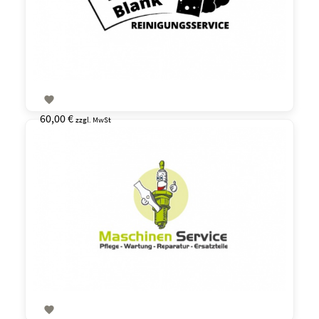

60,00 €
zzgl. MwSt
