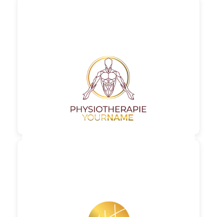

90,00 €
zzgl. MwSt