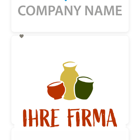

60,00 €
zzgl. MwSt