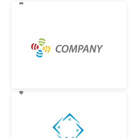

130,00 €
zzgl. MwSt

60,00 €
zzgl. MwSt