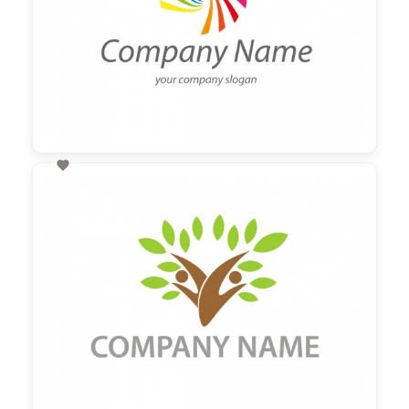

60,00 €
zzgl. MwSt