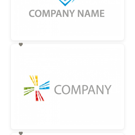

60,00 €
zzgl. MwSt
