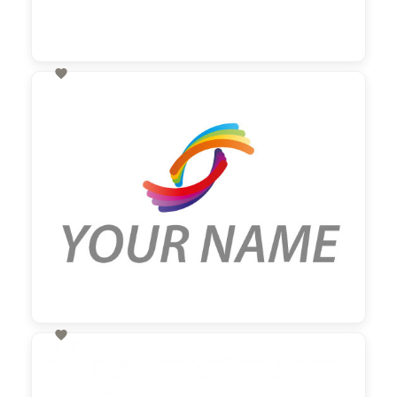

60,00 €
zzgl. MwSt

60,00 €
zzgl. MwSt