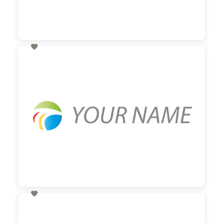

60,00 €
zzgl. MwSt

60,00 €
zzgl. MwSt