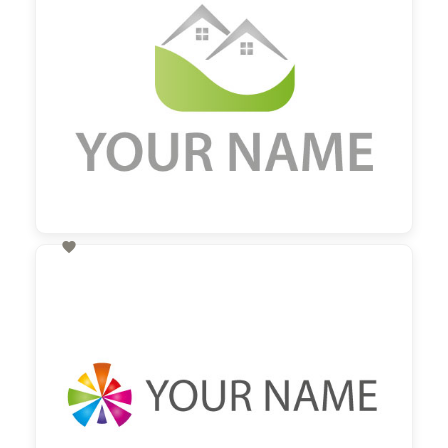

60,00 €
zzgl. MwSt