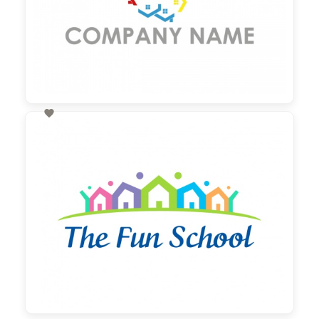

60,00 €
zzgl. MwSt