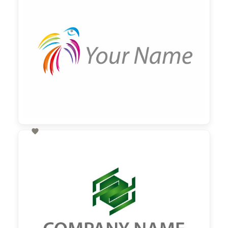

150,00 €
zzgl. MwSt

60,00 €
zzgl. MwSt