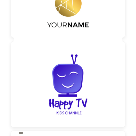

90,00 €
zzgl. MwSt
