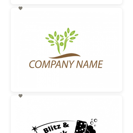

60,00 €
zzgl. MwSt

60,00 €
zzgl. MwSt