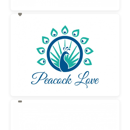

60,00 €
zzgl. MwSt

130,00 €
zzgl. MwSt