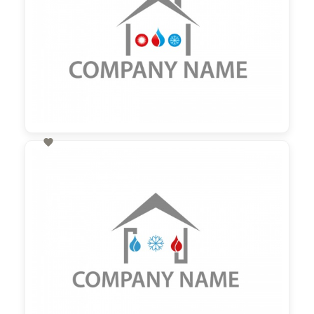

60,00 €
zzgl. MwSt