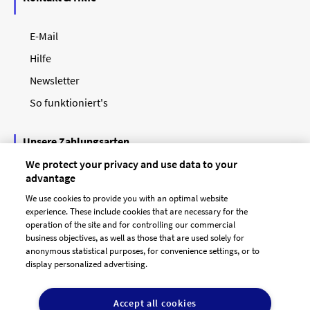
E-Mail
Hilfe
Newsletter
So funktioniert's
Unsere Zahlungsarten
We protect your privacy and use data to your
advantage
We use cookies to provide you with an optimal website
experience. These include cookies that are necessary for the
operation of the site and for controlling our commercial
business objectives, as well as those that are used solely for
anonymous statistical purposes, for convenience settings, or to
display personalized advertising.
© 2026 designenlassen.de
AGB Auftraggeber
Accept all cookies
AGB Dienstleister
Datenschutz
Impressum