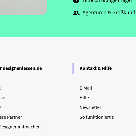

Agenturen & Großkund

r designenlassen.de
Kontakt & Hilfe
g
E-Mail
sse
Hilfe
s
Newsletter
ere Partner
So funktioniert's
 Designer mitmachen