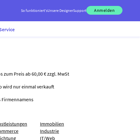
Anmelden
So funktioniert's
Unsere Designer
Support
Service
os zum Preis ab 60,00 € zzgl. MwSt
go wird nur einmal verkauft
nes Firmennamens
nstleistungen
Immobilien
ommerce
Industrie
richtung
IT/Web