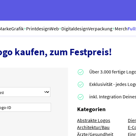
Marke
Grafik
+
Printdesign
Web
+
Digitaldesign
Verpackung
+
Merch
Full
ogo kaufen, zum Festpreis!
Über 3.000 fertige Log
Exklusivität - jedes Lo
inkl. Integration Dei
Kategorien
Abstrakte Logos
Die
Architektur/Bau
E-C
Ärzte/Gesundheit
Ein