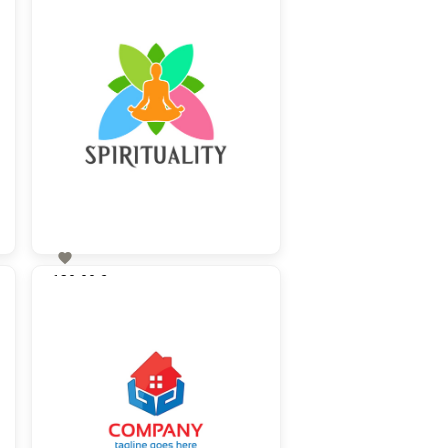

130,00 €
zzgl. MwSt