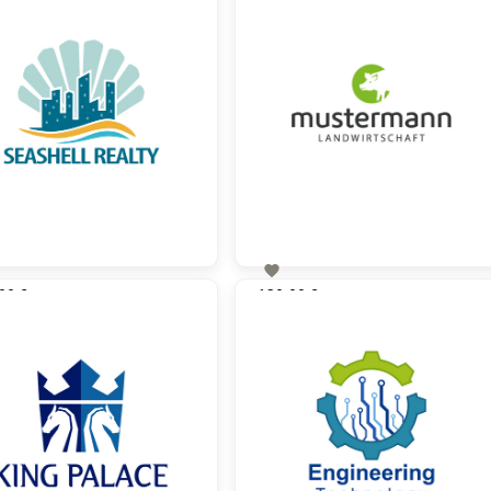

00 €
130,00 €
zzgl. MwSt
zzgl. MwSt