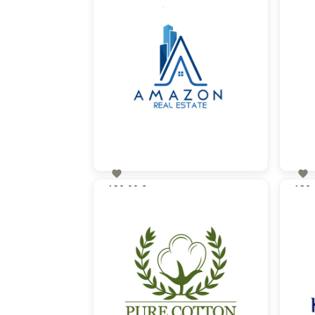


130,00 €
130,
zzgl. MwSt