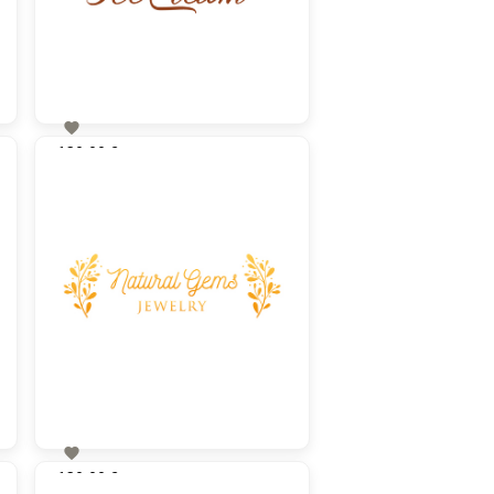

130,00 €
zzgl. MwSt

130,00 €
zzgl. MwSt