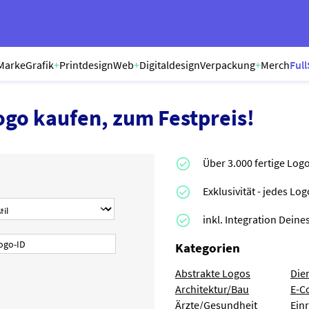
Marke
Grafik
+
Printdesign
Web
+
Digitaldesign
Verpackung
+
Merch
Full
ogo kaufen, zum Festpreis!
Über 3.000 fertige Log
Exklusivität - jedes Lo
inkl. Integration Dei
Kategorien
Abstrakte Logos
Die
Architektur/Bau
E-C
Ärzte/Gesundheit
Ein