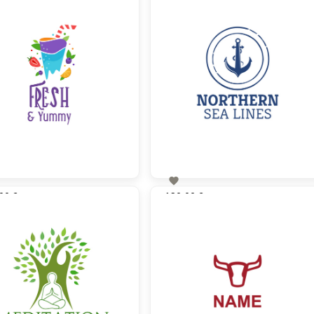

00 €
130,00 €
zzgl. MwSt
zzgl. MwSt