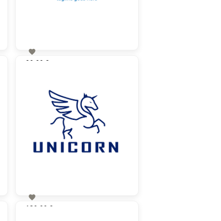

90,00 €
zzgl. MwSt

130,00 €
zzgl. MwSt