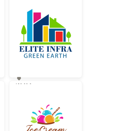

130,00 €
zzgl. MwSt