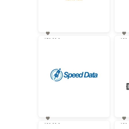


150,00 €
130,
zzgl. MwSt


130,00 €
130,
zzgl. MwSt