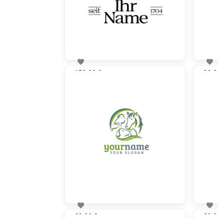


150,00 €
90,0
zzgl. MwSt


60,00 €
60,0
zzgl. MwSt