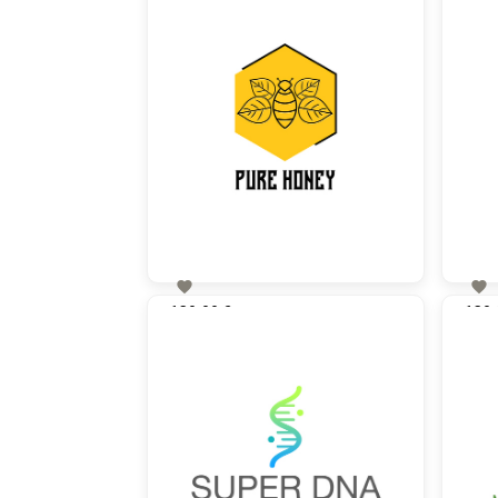


130,00 €
130,
zzgl. MwSt