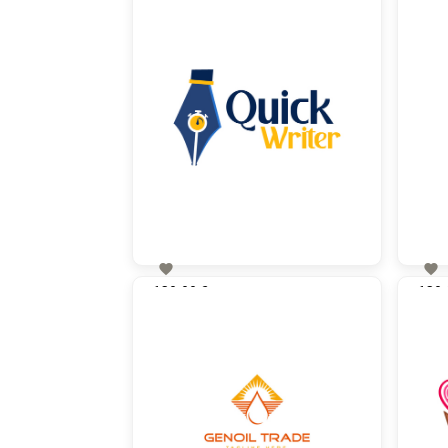


130,00 €
130,
zzgl. MwSt