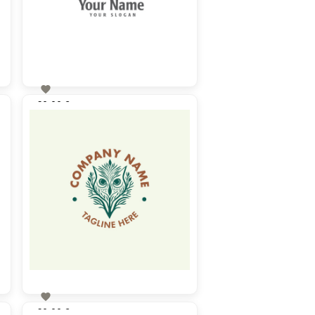

60,00 €
zzgl. MwSt

60,00 €
zzgl. MwSt