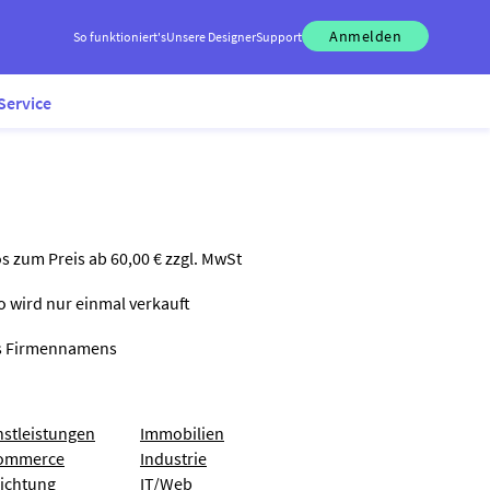
Anmelden
So funktioniert's
Unsere Designer
Support
Service
os zum Preis ab 60,00 € zzgl. MwSt
go wird nur einmal verkauft
nes Firmennamens
nstleistungen
Immobilien
ommerce
Industrie
richtung
IT/Web