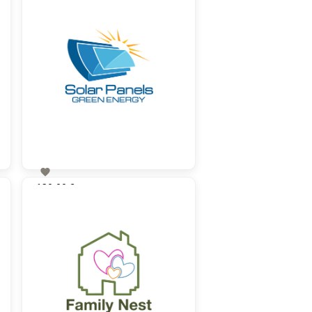

130,00 €
zzgl. MwSt