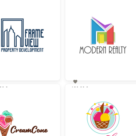

00 €
130,00 €
zzgl. MwSt
zzgl. MwSt