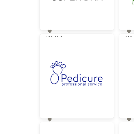


130,00 €
130,
zzgl. MwSt


130,00 €
130,
zzgl. MwSt