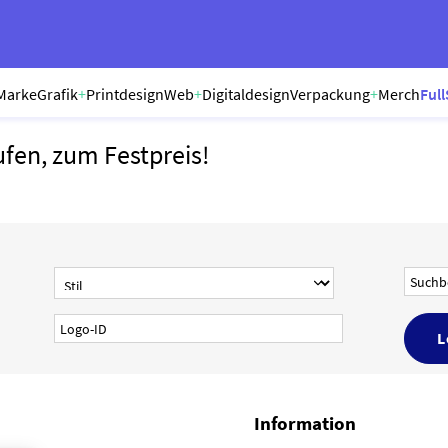
Marke
Grafik
+
Printdesign
Web
+
Digitaldesign
Verpackung
+
Merch
Full
ufen, zum Festpreis!
Information