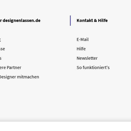
r designenlassen.de
Kontakt & Hilfe
g
E-Mail
sse
Hilfe
s
Newsletter
ere Partner
So funktioniert's
 Designer mitmachen