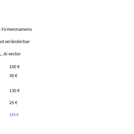
nes Firmennamens
ind veränderbar
 .Ai vector
100 €
30 €
130 €
25 €
155 €