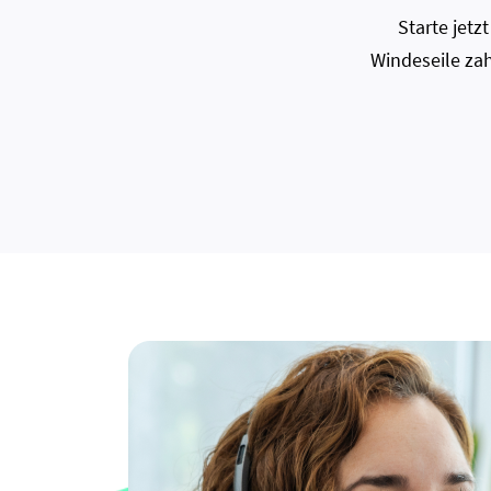
Starte jet
Windeseile zah