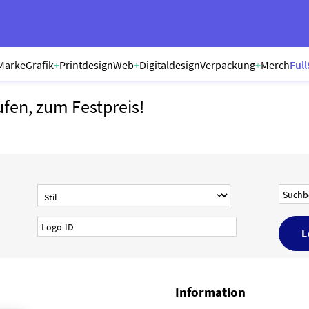
Marke
Grafik
+
Printdesign
Web
+
Digitaldesign
Verpackung
+
Merch
Full
ufen, zum Festpreis!
Information