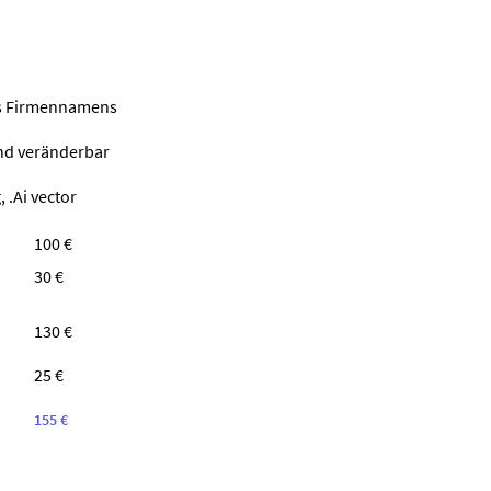
nes Firmennamens
ind veränderbar
 .Ai vector
100 €
30 €
130 €
25 €
155 €