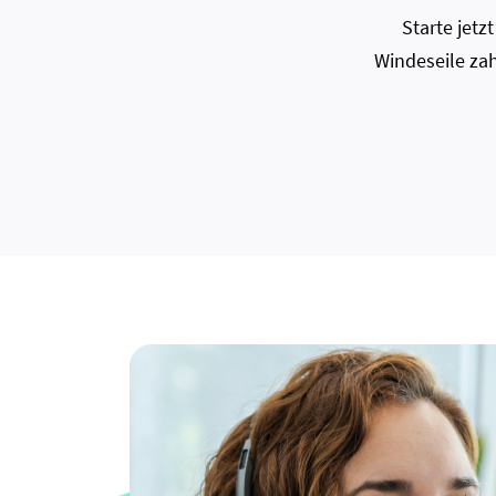
Starte jet
Windeseile zah