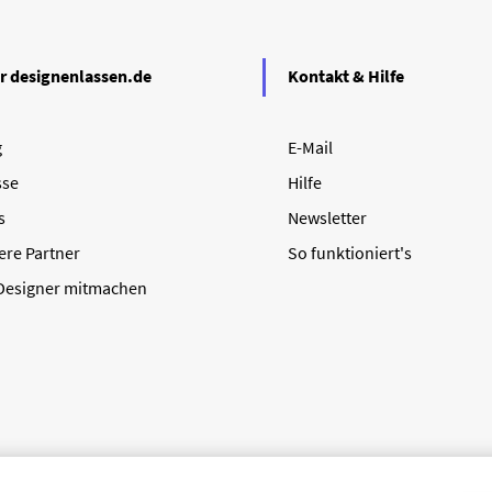
r designenlassen.de
Kontakt & Hilfe
g
E-Mail
sse
Hilfe
s
Newsletter
ere Partner
So funktioniert's
 Designer mitmachen