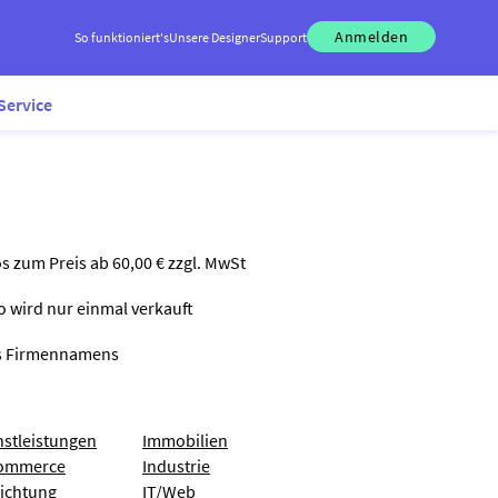
Anmelden
So funktioniert's
Unsere Designer
Support
Service
os zum Preis ab 60,00 € zzgl. MwSt
go wird nur einmal verkauft
nes Firmennamens
nstleistungen
Immobilien
ommerce
Industrie
richtung
IT/Web