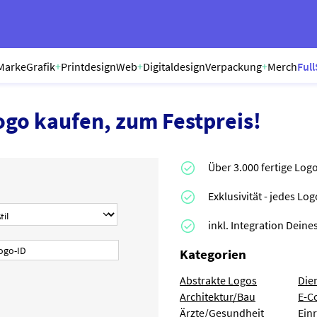
Marke
Grafik
+
Printdesign
Web
+
Digitaldesign
Verpackung
+
Merch
Full
ogo kaufen, zum Festpreis!
Über 3.000 fertige Log
Exklusivität - jedes Lo
inkl. Integration Dei
Kategorien
Abstrakte Logos
Die
Architektur/Bau
E-C
Ärzte/Gesundheit
Ein