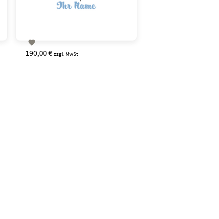

190,00 €
zzgl. MwSt