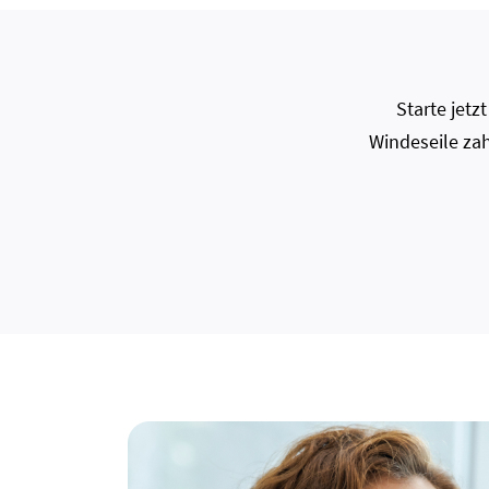
Starte jet
Windeseile zah