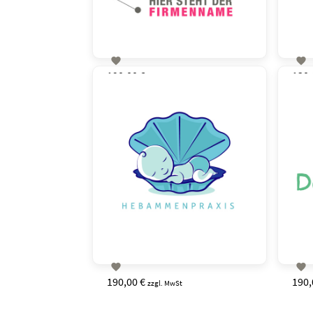


190,00 €
130,
zzgl. MwSt


190,00 €
190,
zzgl. MwSt