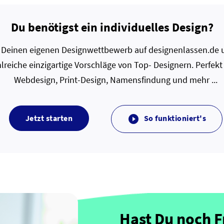
Du benötigst ein individuelles Design?
zt Deinen eigenen Designwettbewerb auf designenlassen.de u
lreiche einzigartige Vorschläge von Top- Designern. Perfekt
Webdesign, Print-Design, Namensfindung und mehr ...
Jetzt starten
So funktioniert's

Hast Du noch 