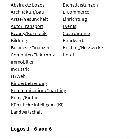
Abstrakte Logos
Dienstleistungen
Architektur/Bau
E-Commerce
Ärzte/Gesundheit
Einrichtung
Auto/Transport
Events
Beauty/Kosmetik
Gastronomie
Bildung
Handwerk
Business/Finanzen
Hosting/Netzwerke
Computer/Elektronik
Hotel
Immobilien
Industrie
IT/Web
Kinderbetreuung
Kommunikation/Coaching
Kunst/Kultur
Künstliche Intelligenz (KI)
Landwirtschaft
Logos 1 - 6 von 6