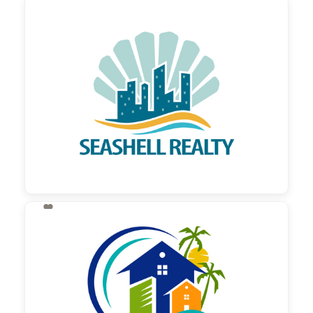

130,00 €
zzgl. MwSt