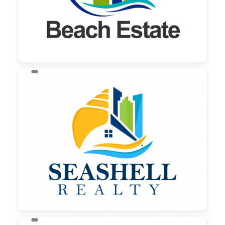

130,00 €
zzgl. MwSt
