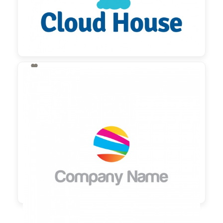

130,00 €
zzgl. MwSt