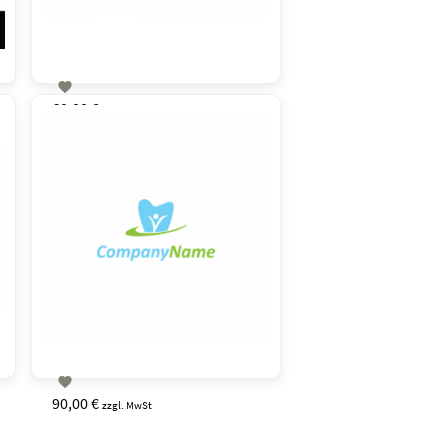

60,00 €
zzgl. MwSt

90,00 €
zzgl. MwSt