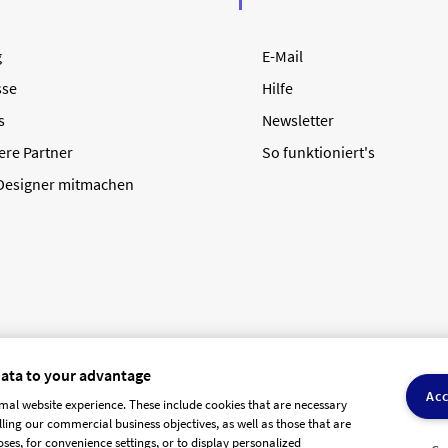
g
E-Mail
sse
Hilfe
s
Newsletter
ere Partner
So funktioniert's
 Designer mitmachen
data to your advantage
Acc
mal website experience. These include cookies that are necessary
olling our commercial business objectives, as well as those that are
AGB Dienstleister
Datenschutz
Impressum
Vergütungsrege
ses, for convenience settings, or to display personalized