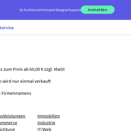
Anmelden
So funktioniert's
Unsere Designer
Support
Service
os zum Preis ab 60,00 € zzgl. MwSt
go wird nur einmal verkauft
nes Firmennamens
nstleistungen
Immobilien
ommerce
Industrie
richtung
IT/Web