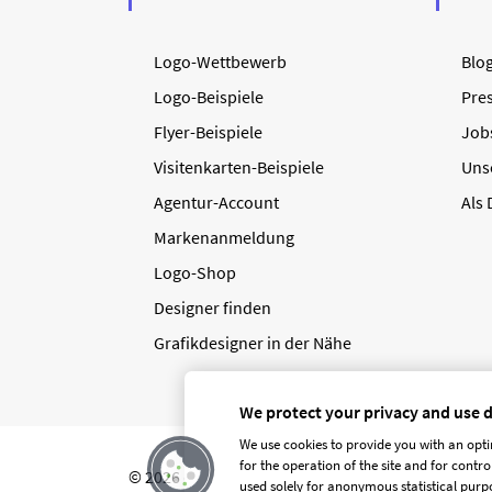
Logo-Wettbewerb
Blo
Logo-Beispiele
Pre
Flyer-Beispiele
Job
Visitenkarten-Beispiele
Uns
Agentur-Account
Als
Markenanmeldung
Logo-Shop
Designer finden
Grafikdesigner in der Nähe
We protect your privacy and use 
We use cookies to provide you with an opti
for the operation of the site and for contr
© 2026 designenlassen.de
AGB Auftraggeber
used solely for anonymous statistical purpo