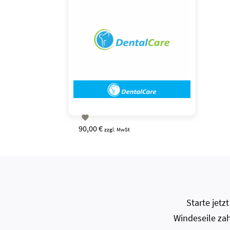

90,00 €
zzgl. MwSt
Starte jet
Windeseile zah