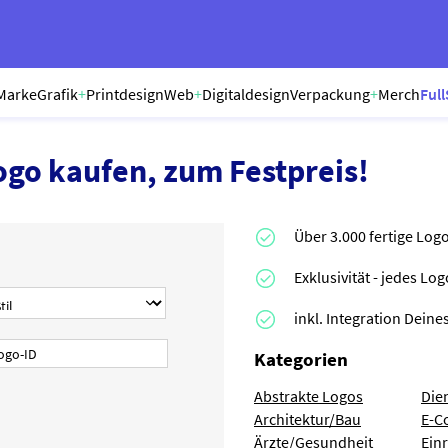
Marke
Grafik
+
Printdesign
Web
+
Digitaldesign
Verpackung
+
Merch
Full
ogo kaufen, zum Festpreis!
Über 3.000 fertige Log
Exklusivität - jedes Lo
inkl. Integration Dei
Kategorien
Abstrakte Logos
Die
Architektur/Bau
E-C
Ärzte/Gesundheit
Ein