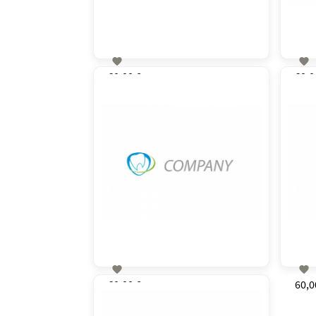


60,00 €
60,0
zzgl. MwSt


60,00 €
60,0
zzgl. MwSt