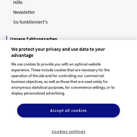
Hilfe
Newsletter
So funktioniert's
Unsere Zahlungsarten
We protect your privacy and use data to your
advantage
We use cookies to provide you with an optimal website
experience. These include cookies that are necessary for the
operation of the site and for controlling our commercial
business objectives, as well as those that are used solely for
anonymous statistical purposes, for convenience settings, or to
display personalized advertising.
© 2026 designenlassen.de
AGB Auftraggeber
Accept all cookies
AGB Dienstleister
Datenschutz
Impressum
Vergütungsregeln
Cookie-Einstellungen

DE
Cookies settings