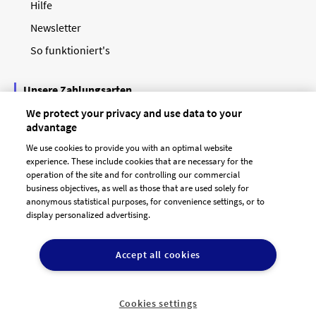
Hilfe
Newsletter
So funktioniert's
Unsere Zahlungsarten
We protect your privacy and use data to your
advantage
We use cookies to provide you with an optimal website
experience. These include cookies that are necessary for the
operation of the site and for controlling our commercial
business objectives, as well as those that are used solely for
anonymous statistical purposes, for convenience settings, or to
display personalized advertising.
© 2026 designenlassen.de
AGB Auftraggeber
Accept all cookies
AGB Dienstleister
Datenschutz
Impressum
Vergütungsregeln
Cookie-Einstellungen

DE
Cookies settings