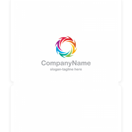

90,00 €
zzgl. MwSt