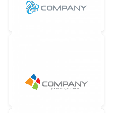

90,00 €
zzgl. MwSt