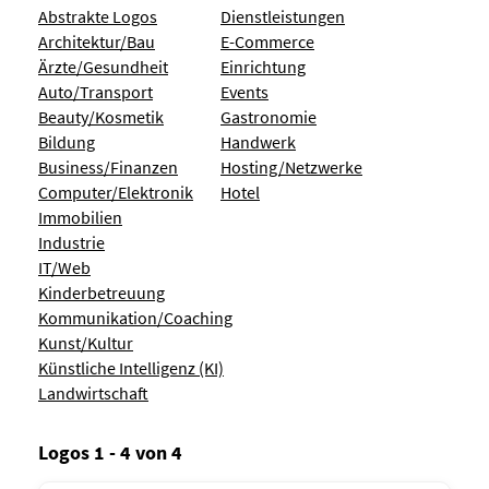
Abstrakte Logos
Dienstleistungen
Architektur/Bau
E-Commerce
Ärzte/Gesundheit
Einrichtung
Auto/Transport
Events
Beauty/Kosmetik
Gastronomie
Bildung
Handwerk
Business/Finanzen
Hosting/Netzwerke
Computer/Elektronik
Hotel
Immobilien
Industrie
IT/Web
Kinderbetreuung
Kommunikation/Coaching
Kunst/Kultur
Künstliche Intelligenz (KI)
Landwirtschaft
Logos 1 - 4 von 4