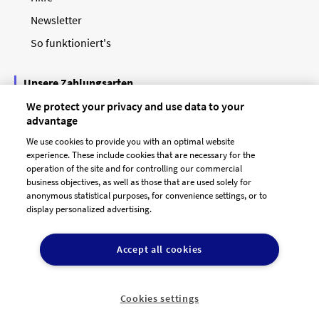
Newsletter
So funktioniert's
Unsere Zahlungsarten
We protect your privacy and use data to your
advantage
We use cookies to provide you with an optimal website
experience. These include cookies that are necessary for the
operation of the site and for controlling our commercial
business objectives, as well as those that are used solely for
anonymous statistical purposes, for convenience settings, or to
display personalized advertising.
© 2026 designenlassen.de
AGB Auftraggeber
Accept all cookies
AGB Dienstleister
Datenschutz
Impressum
Vergütungsregeln
Cookie-Einstellungen

DE
Cookies settings