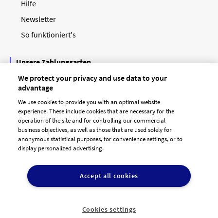
Hilfe
Newsletter
So funktioniert's
Unsere Zahlungsarten
We protect your privacy and use data to your
advantage
We use cookies to provide you with an optimal website
experience. These include cookies that are necessary for the
operation of the site and for controlling our commercial
business objectives, as well as those that are used solely for
anonymous statistical purposes, for convenience settings, or to
display personalized advertising.
© 2026 designenlassen.de
AGB Auftraggeber
Accept all cookies
AGB Dienstleister
Datenschutz
Impressum
Vergütungsregeln
Cookie-Einstellungen

DE
Cookies settings