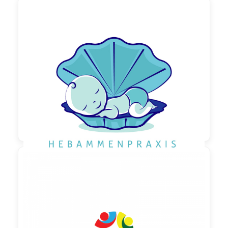

190,00 €
zzgl. MwSt