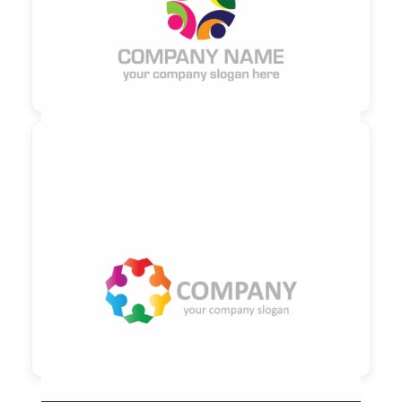

90,00 €
zzgl. MwSt