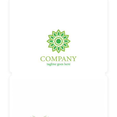

90,00 €
zzgl. MwSt