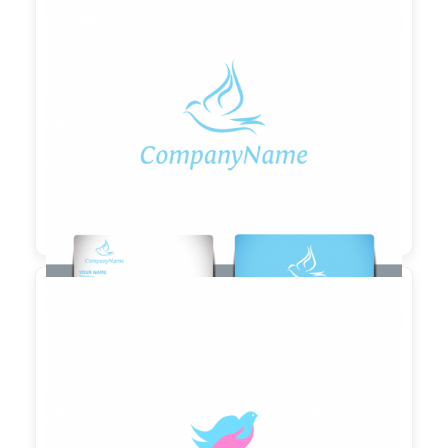

90,00 €
zzgl. MwSt

90,00 €
zzgl. MwSt