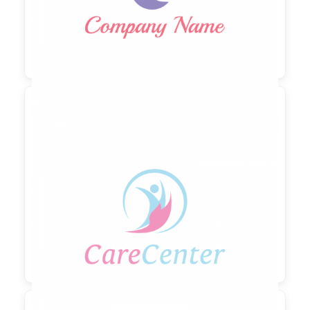

90,00 €
zzgl. MwSt