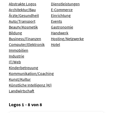
Abstrakte Logos
Dienstleistungen
Architektur/Bau
E-Commerce
Ärzte/Gesundheit
Einrichtung
Auto/Transport
Events
Beauty/Kosmetik
Gastronomie
Bildung
Handwerk
Business/Finanzen
Hosting/Netzwerke
Computer/Elektronik
Hotel
Immobilien
Industrie
IT/Web
Kinderbetreuung
Kommunikation/Coaching
Kunst/Kultur
Künstliche Intelligenz (KI)
Landwirtschaft
Logos 1 - 8 von 8