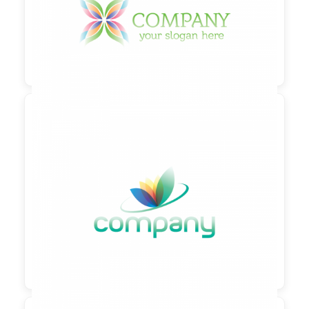

90,00 €
zzgl. MwSt