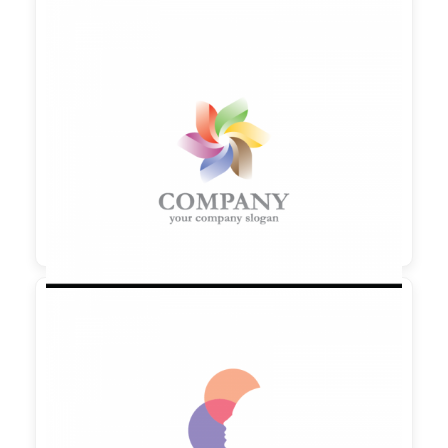

90,00 €
zzgl. MwSt

90,00 €
zzgl. MwSt