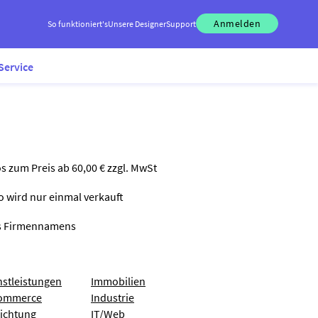
Anmelden
So funktioniert's
Unsere Designer
Support
Service
os zum Preis ab 60,00 € zzgl. MwSt
go wird nur einmal verkauft
nes Firmennamens
nstleistungen
Immobilien
ommerce
Industrie
richtung
IT/Web