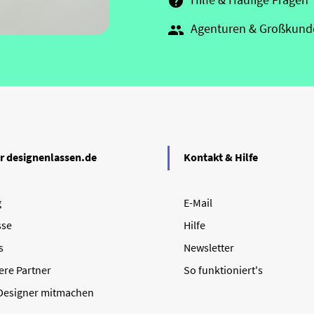

Agenturen & Großkund

r designenlassen.de
Kontakt & Hilfe
g
E-Mail
sse
Hilfe
s
Newsletter
ere Partner
So funktioniert's
 Designer mitmachen