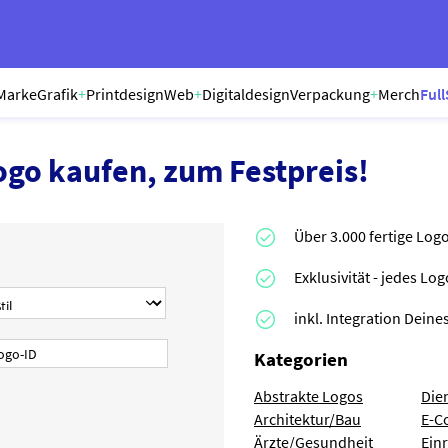
Marke
Grafik
+
Printdesign
Web
+
Digitaldesign
Verpackung
+
Merch
Full
ogo kaufen, zum Festpreis!
Über 3.000 fertige Log
Exklusivität - jedes Lo
inkl. Integration Dei
Kategorien
Abstrakte Logos
Die
Architektur/Bau
E-C
Ärzte/Gesundheit
Ein