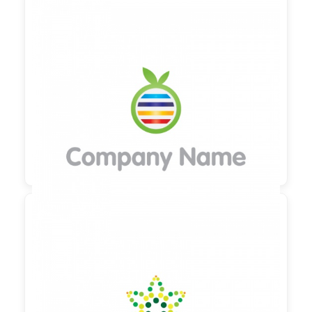

90,00 €
zzgl. MwSt