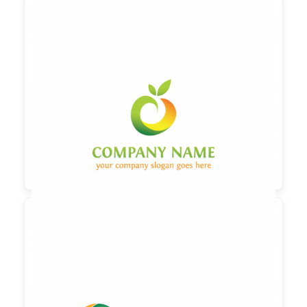

90,00 €
zzgl. MwSt