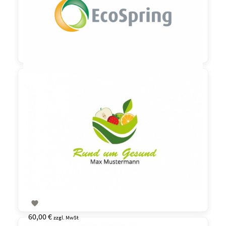

90,00 €
zzgl. MwSt

60,00 €
zzgl. MwSt