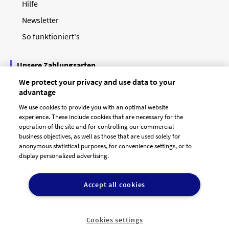
Hilfe
Newsletter
So funktioniert's
Unsere Zahlungsarten
We protect your privacy and use data to your
advantage
We use cookies to provide you with an optimal website
experience. These include cookies that are necessary for the
operation of the site and for controlling our commercial
business objectives, as well as those that are used solely for
anonymous statistical purposes, for convenience settings, or to
display personalized advertising.
© 2026 designenlassen.de
AGB Auftraggeber
Accept all cookies
AGB Dienstleister
Datenschutz
Impressum
Vergütungsregeln
Cookie-Einstellungen

DE
Cookies settings