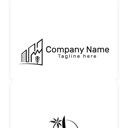

60,00 €
zzgl. MwSt