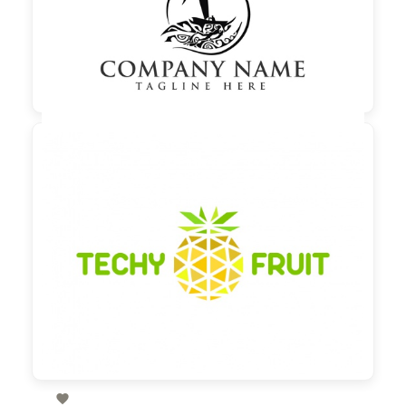

60,00 €
zzgl. MwSt
