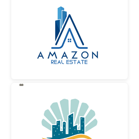

130,00 €
zzgl. MwSt

130,00 €
zzgl. MwSt