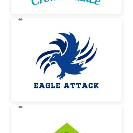

130,00 €
zzgl. MwSt

130,00 €
zzgl. MwSt