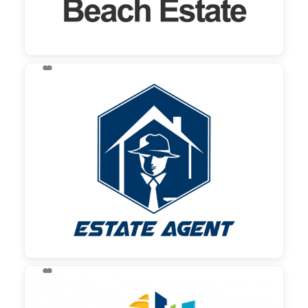

130,00 €
zzgl. MwSt

130,00 €
zzgl. MwSt