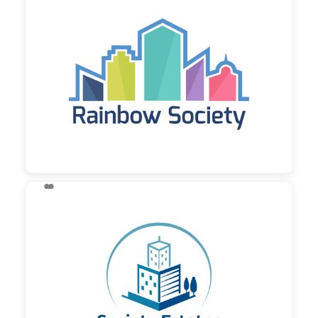

130,00 €
zzgl. MwSt