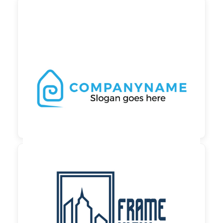

90,00 €
zzgl. MwSt