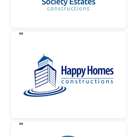

130,00 €
zzgl. MwSt

130,00 €
zzgl. MwSt