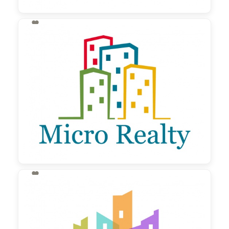

130,00 €
zzgl. MwSt

130,00 €
zzgl. MwSt