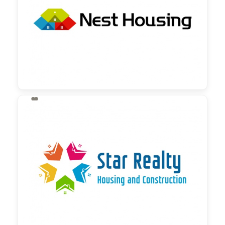

130,00 €
zzgl. MwSt