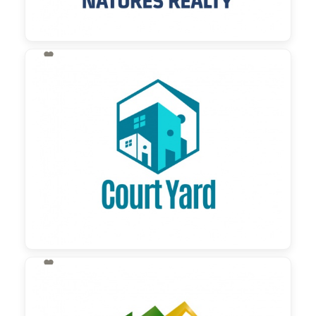

130,00 €
zzgl. MwSt

130,00 €
zzgl. MwSt