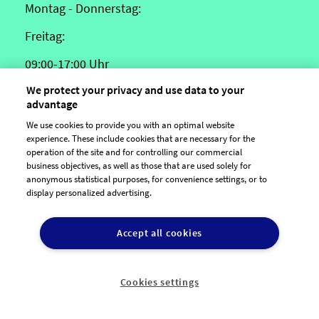
Montag - Donnerstag:
Freitag:
09:00-17:00 Uhr
We protect your privacy and use data to your
09:00-15:30 Uhr
advantage
We use cookies to provide you with an optimal website
experience. These include cookies that are necessary for the
operation of the site and for controlling our commercial
Schreibe uns oder finde hier weitere Infos:
business objectives, as well as those that are used solely for
anonymous statistical purposes, for convenience settings, or to
E-Mail Kontakt

display personalized advertising.
Hilfe & Häufige Fragen

Accept all cookies
Agenturen & Großkunden

Cookies settings