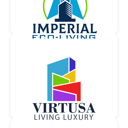

150,00 €
zzgl. MwSt