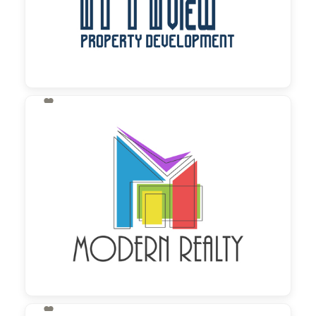

130,00 €
zzgl. MwSt
