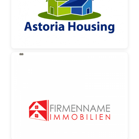

130,00 €
zzgl. MwSt