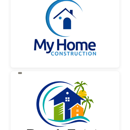

130,00 €
zzgl. MwSt