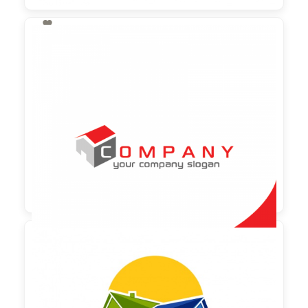

130,00 €
zzgl. MwSt

90,00 €
zzgl. MwSt