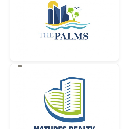

130,00 €
zzgl. MwSt