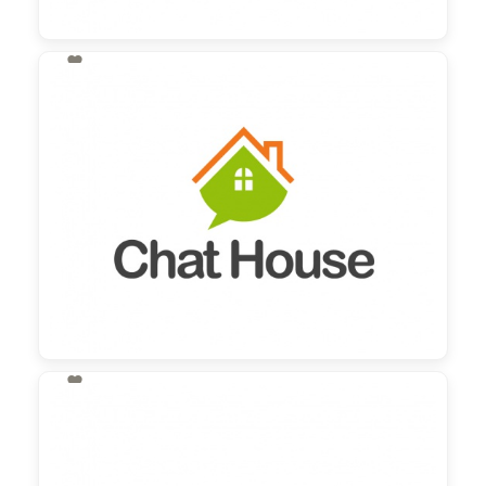

130,00 €
zzgl. MwSt

130,00 €
zzgl. MwSt