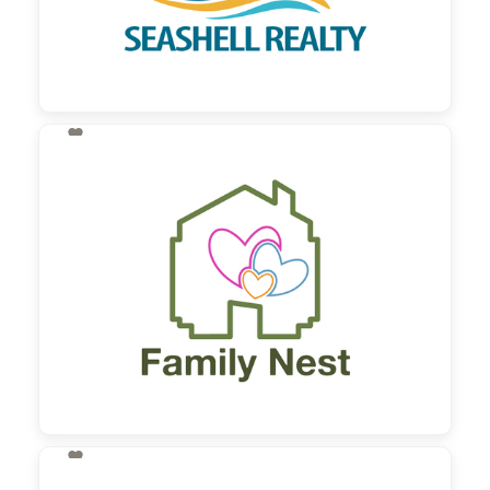

130,00 €
zzgl. MwSt

130,00 €
zzgl. MwSt