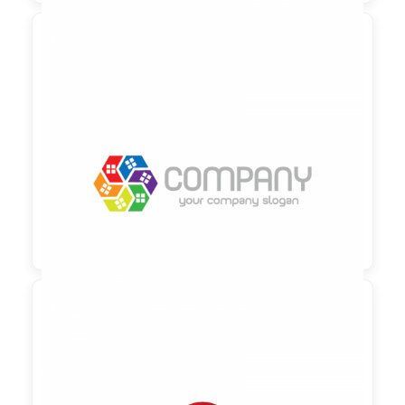

90,00 €
zzgl. MwSt

90,00 €
zzgl. MwSt