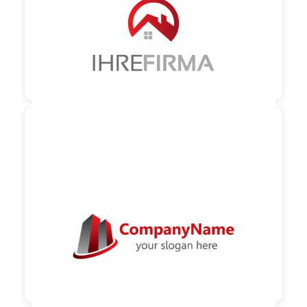

90,00 €
zzgl. MwSt