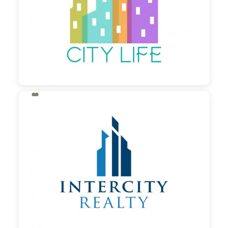

130,00 €
zzgl. MwSt