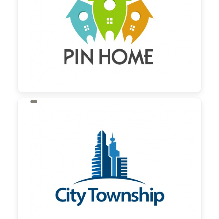

130,00 €
zzgl. MwSt