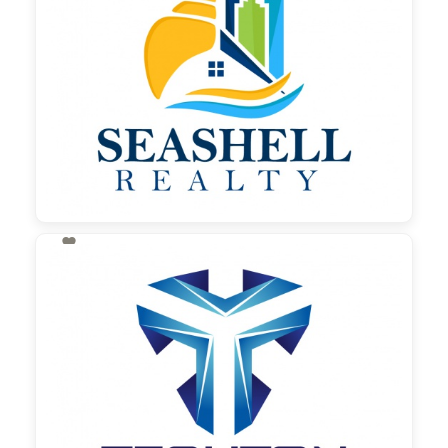

130,00 €
zzgl. MwSt