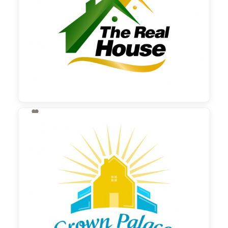

130,00 €
zzgl. MwSt