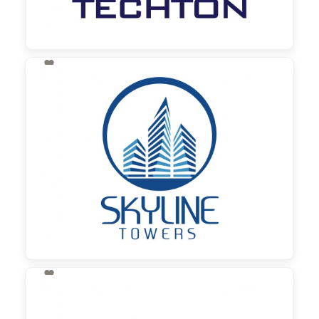

130,00 €
zzgl. MwSt

130,00 €
zzgl. MwSt