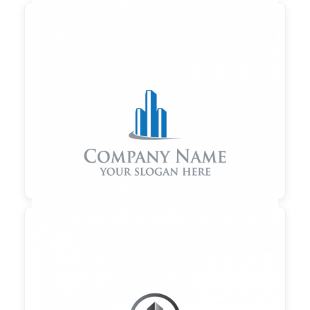

90,00 €
zzgl. MwSt

90,00 €
zzgl. MwSt