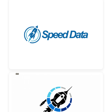

130,00 €
zzgl. MwSt