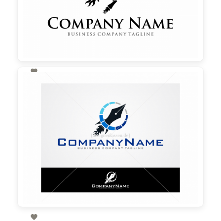

190,00 €
zzgl. MwSt
