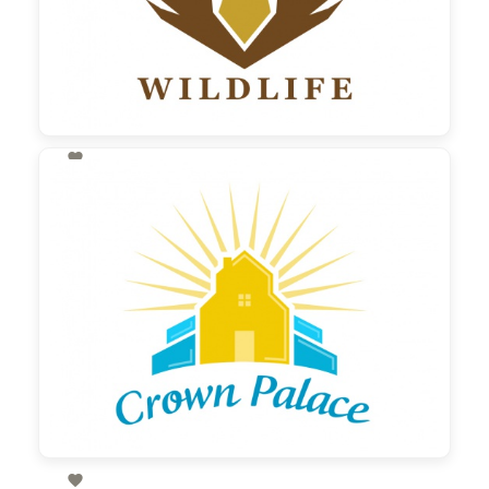

130,00 €
zzgl. MwSt
