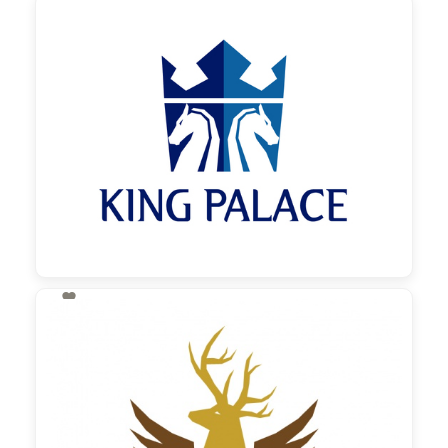

130,00 €
zzgl. MwSt