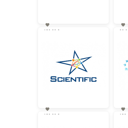


130,00 €
90,0
zzgl. MwSt


130,00 €
130,
zzgl. MwSt