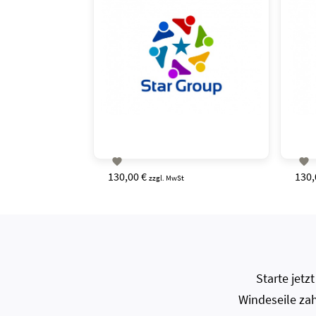


130,00 €
130,
zzgl. MwSt
Starte jet
Windeseile zah