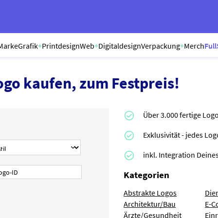
Marke
Grafik
+
Printdesign
Web
+
Digitaldesign
Verpackung
+
Merch
Full
ogo kaufen, zum Festpreis!
Über 3.000 fertige Log
Exklusivität - jedes Lo
inkl. Integration Dei
Kategorien
Abstrakte Logos
Die
Architektur/Bau
E-C
Ärzte/Gesundheit
Ein