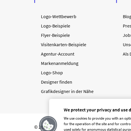
Logo-Wettbewerb
Blo
Logo-Beispiele
Pre
Flyer-Beispiele
Job
Visitenkarten-Beispiele
Uns
Agentur-Account
Als
Markenanmeldung
Logo-Shop
Designer finden
Grafikdesigner in der Nähe
We protect your privacy and use 
We use cookies to provide you with an opti
for the operation of the site and for contr
© 2026 designenlassen.de
AGB Auftraggeber
used solely for anonymous statistical purpo