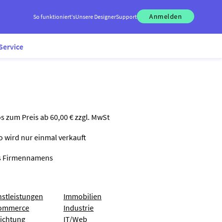
Anmelden
So funktioniert's
Unsere Designer
Support
Service
os zum Preis ab 60,00 € zzgl. MwSt
go wird nur einmal verkauft
nes Firmennamens
nstleistungen
Immobilien
ommerce
Industrie
richtung
IT/Web