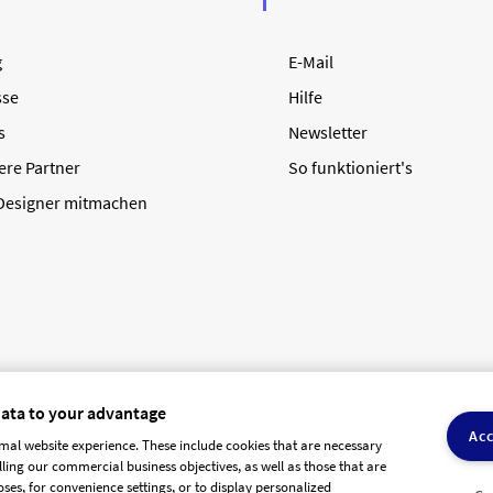
g
E-Mail
sse
Hilfe
s
Newsletter
ere Partner
So funktioniert's
 Designer mitmachen
data to your advantage
Acc
mal website experience. These include cookies that are necessary
olling our commercial business objectives, as well as those that are
AGB Dienstleister
Datenschutz
Impressum
Vergütungsrege
ses, for convenience settings, or to display personalized