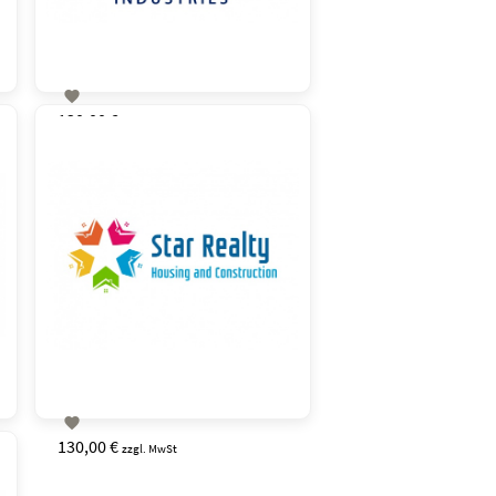

130,00 €
zzgl. MwSt

130,00 €
zzgl. MwSt