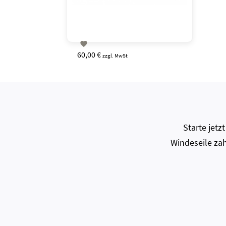

60,00 €
zzgl. MwSt
Starte jet
Windeseile zah