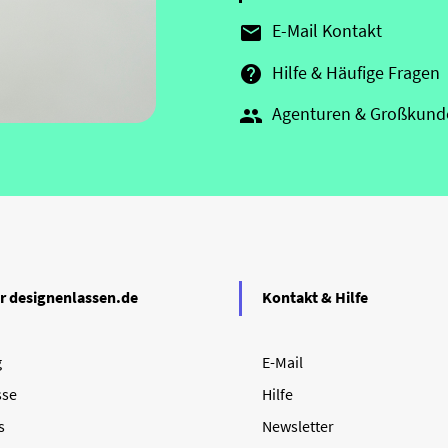
E-Mail Kontakt

Hilfe & Häufige Fragen

Agenturen & Großkund

r designenlassen.de
Kontakt & Hilfe
g
E-Mail
sse
Hilfe
s
Newsletter