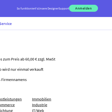
Anmelden
So funktioniert's
Unsere Designer
Support
Service
os zum Preis ab 60,00 € zzgl. MwSt
go wird nur einmal verkauft
nes Firmennamens
nstleistungen
Immobilien
ommerce
Industrie
richtung
IT/Web