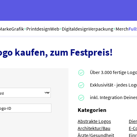
Marke
Grafik
+
Printdesign
Web
+
Digitaldesign
Verpackung
+
Merch
Full
ogo kaufen, zum Festpreis!
Über 3.000 fertige Log
Exklusivität - jedes Lo
inkl. Integration Dei
Kategorien
Abstrakte Logos
Die
Architektur/Bau
E-C
Ärzte/Gesundheit
Ein