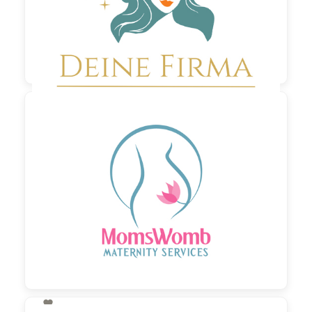

190,00 €
zzgl. MwSt
