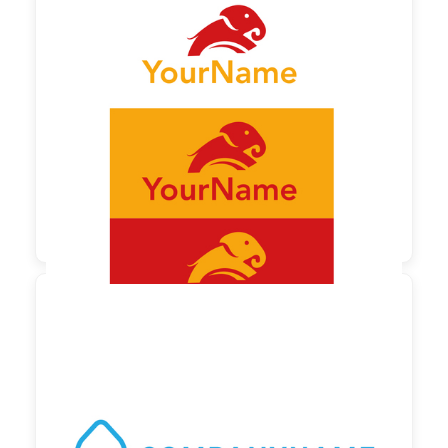
130,00 €
zzgl. MwSt

230,00 €
zzgl. MwSt