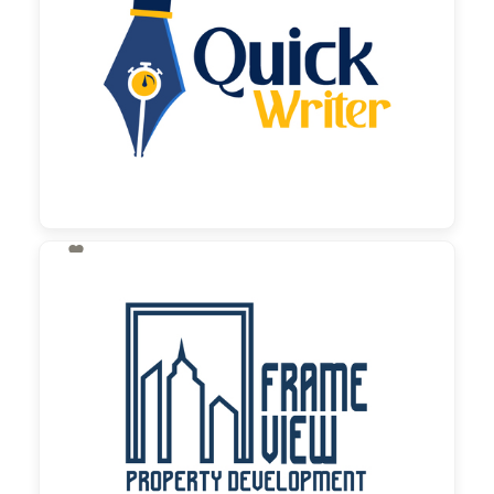

60,00 €
zzgl. MwSt

130,00 €
zzgl. MwSt