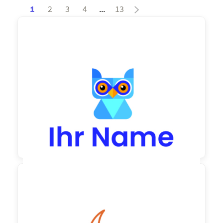
1
2
3
4
...
13
