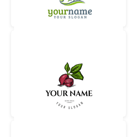

60,00 €
zzgl. MwSt