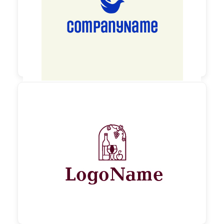

60,00 €
zzgl. MwSt