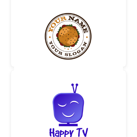

60,00 €
zzgl. MwSt

60,00 €
zzgl. MwSt