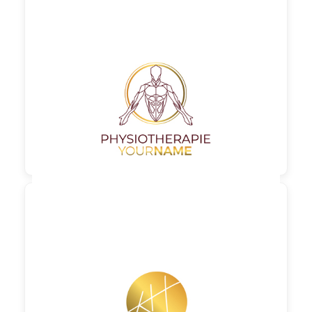

90,00 €
zzgl. MwSt

90,00 €
zzgl. MwSt