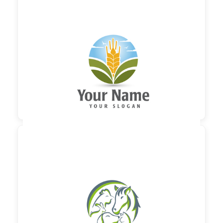

230,00 €
zzgl. MwSt

60,00 €
zzgl. MwSt