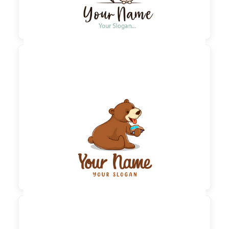

60,00 €
zzgl. MwSt