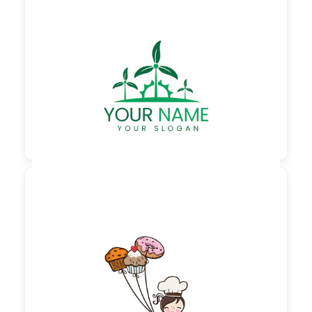

60,00 €
zzgl. MwSt

60,00 €
zzgl. MwSt