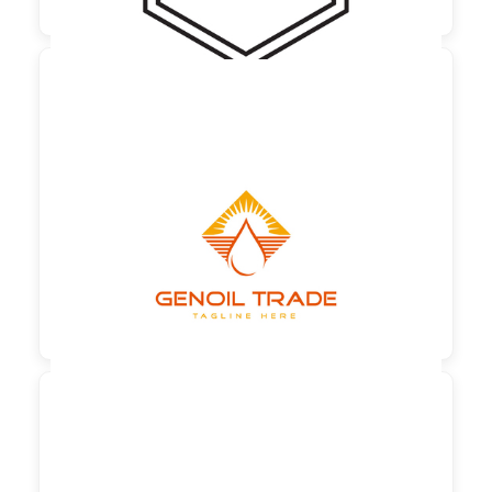

60,00 €
zzgl. MwSt
