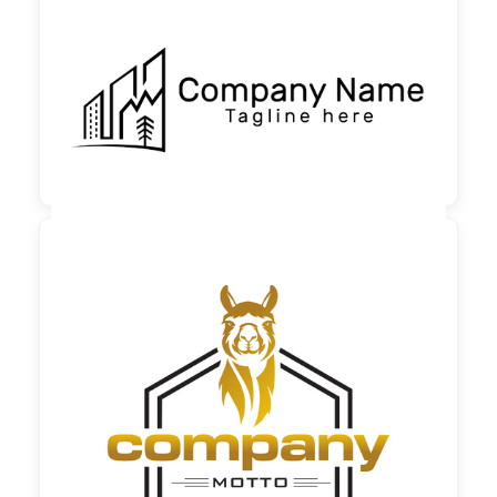

130,00 €
zzgl. MwSt

60,00 €
zzgl. MwSt