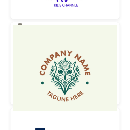

130,00 €
zzgl. MwSt