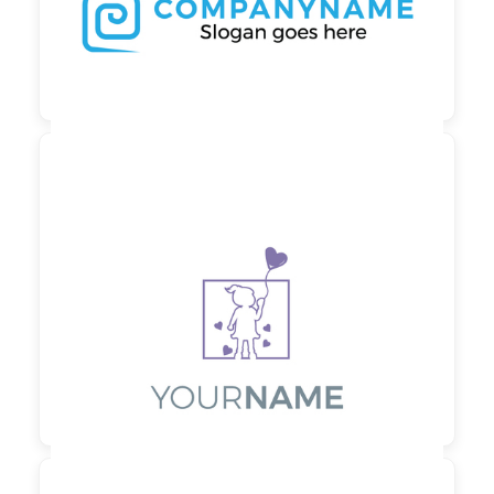

90,00 €
zzgl. MwSt