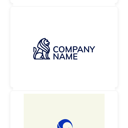

130,00 €
zzgl. MwSt

130,00 €
zzgl. MwSt