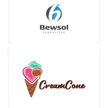
150,00 €
zzgl. MwSt

130,00 €
zzgl. MwSt