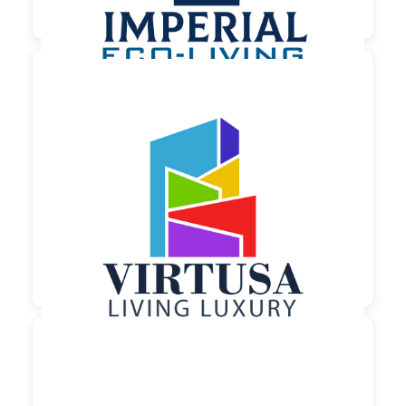

150,00 €
zzgl. MwSt