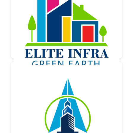

130,00 €
zzgl. MwSt