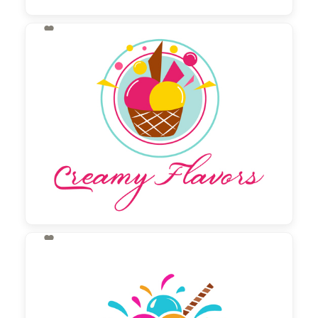

130,00 €
zzgl. MwSt

130,00 €
zzgl. MwSt