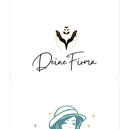

90,00 €
zzgl. MwSt

190,00 €
zzgl. MwSt