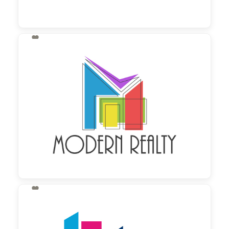

130,00 €
zzgl. MwSt

130,00 €
zzgl. MwSt