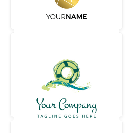

90,00 €
zzgl. MwSt