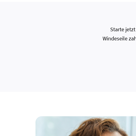
Starte jet
Windeseile zah