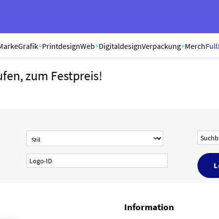
Marke
Grafik
+
Printdesign
Web
+
Digitaldesign
Verpackung
+
Merch
Full
ufen, zum Festpreis!
Information