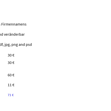
nes Firmennamens
ind veränderbar
df, jpg, png and psd
30 €
30 €
60 €
11 €
71 €