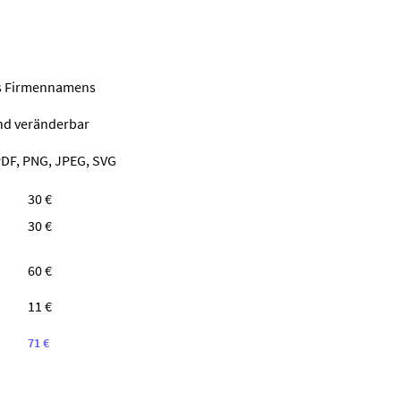
nes Firmennamens
ind veränderbar
PDF, PNG, JPEG, SVG
30 €
30 €
60 €
11 €
71 €