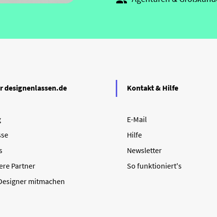

r designenlassen.de
Kontakt & Hilfe
g
E-Mail
sse
Hilfe
s
Newsletter
ere Partner
So funktioniert's
 Designer mitmachen