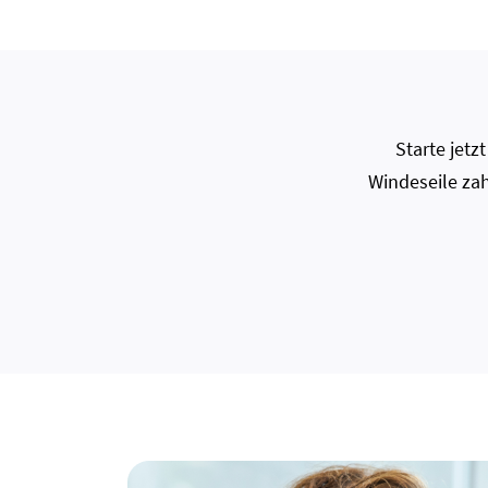
Starte jet
Windeseile zah