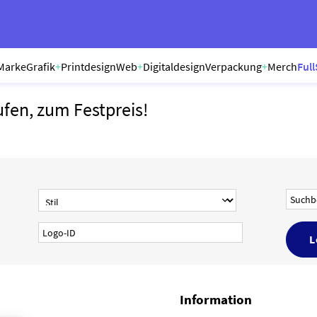
Marke
Grafik
+
Printdesign
Web
+
Digitaldesign
Verpackung
+
Merch
Full
ufen, zum Festpreis!
Information